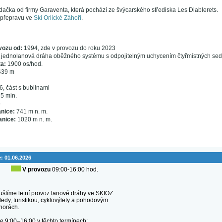
dačka od firmy Garaventa, která pochází ze švýcarského střediska Les Diablerets.
 přepravu ve
Ski Orlické Záhoří
.
vozu od:
1994, zde v provozu do roku 2023
 jednolanová dráha oběžného systému s odpojitelným uchycením čtyřmístných se
a:
1900 os/hod.
39 m
, část s bublinami
5 min.
o
anice:
741 m n. m.
anice:
1020 m n. m.
e:
01.06.2026
V provozu
09:00-16:00 hod.
uštíme letní provoz lanové dráhy ve SKIOZ.
edy, turistikou, cyklovýlety a pohodovým
horách.
 9:00–16:00 v těchto termínech: