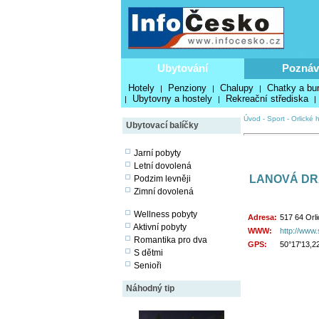
Ubytování
Poznáv
Hotely
Penziony
Chalupy
Chatky a bu
|
|
|
Ubytovny a hostely
Rekreační střediska
|
|
|
Úvod
-
Sport
-
Orlické 
Ubytovací balíčky
Jarní pobyty
Letní dovolená
LANOVÁ DR
Podzim levněji
Zimní dovolená
Wellness pobyty
Adresa:
517 64 Orl
Aktivní pobyty
WWW:
http://www.
Romantika pro dva
GPS:
50°17'13,2
S dětmi
Senioři
Náhodný tip