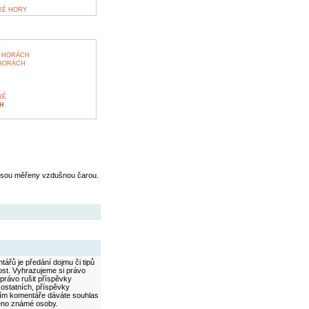
KÉ HORY
H HORÁCH
 HORÁCH
NÉ
H
jsou měřeny vzdušnou čarou.
ářů je předání dojmu či tipů
ost. Vyhrazujeme si právo
právo rušit příspěvky
 ostatních, příspěvky
áním komentáře dáváte souhlas
méno známé osoby.