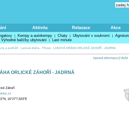
ání
Aktivita
Relaxace
Akce
ngalovy
Kempy a autokempy
Chaty
Ubytování v soukromí
Agroturi
|
|
|
|
Výhodné balíčky ubytování
Last minute
|
hory a podhůří
-
Lanová dráha
-
Přívrat
-
LANOVÁ DRÁHA ORLICKÉ ZÁHOŘÍ - JADRNÁ
Upravit informace
|
Vložit
ÁHA ORLICKÉ ZÁHOŘÍ - JADRNÁ
ické Záhoří
skioz.cz
22"N, 16°27'7,503"E