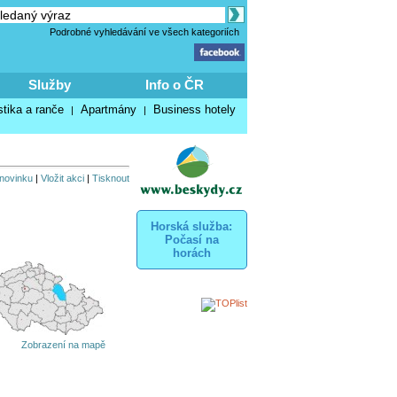
Podrobné vyhledávání ve všech kategoriích
Služby
Info o ČR
stika a ranče
Apartmány
Business hotely
|
|
 novinku
|
Vložit akci
|
Tisknout
Horská služba:
Počasí na
horách
Zobrazení na mapě