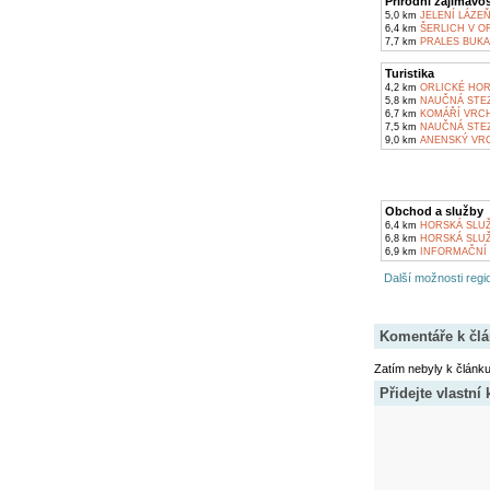
Přírodní zajímavos
5,0 km
JELENÍ LÁZE
6,4 km
ŠERLICH V O
7,7 km
PRALES BUKA
Turistika
4,2 km
ORLICKÉ HO
5,8 km
NAUČNÁ STEZ
6,7 km
KOMÁŘÍ VRCH
7,5 km
NAUČNÁ STEZ
9,0 km
ANENSKÝ VRC
Obchod a služby
6,4 km
HORSKÁ SLUŽ
6,8 km
HORSKÁ SLUŽ
6,9 km
INFORMAČNÍ 
Další možnosti regio
Komentáře k čl
Zatím nebyly k článk
Přidejte vlastní