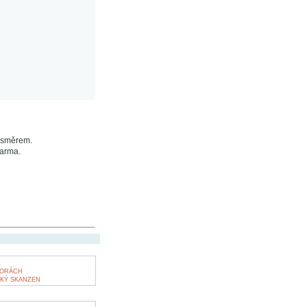
 směrem.
darma.
HORÁCH
KÝ SKANZEN