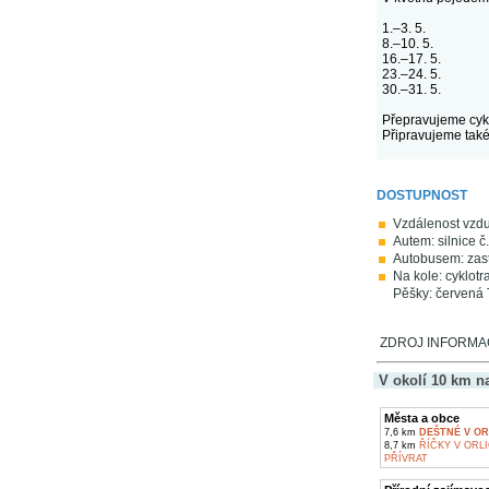
1.–3. 5.
8.–10. 5.
16.–17. 5.
23.–24. 5.
30.–31. 5.
Přepravujeme cykli
Připravujeme také
DOSTUPNOST
Vzdálenost vzd
Autem: silnice č
Autobusem: zastá
Na kole: cyklotr
Pěšky: červená 
ZDROJ INFORMACÍ:
V okolí 10 km n
Města a obce
7,6 km
DEŠTNÉ V O
8,7 km
ŘÍČKY V ORL
PŘÍVRAT