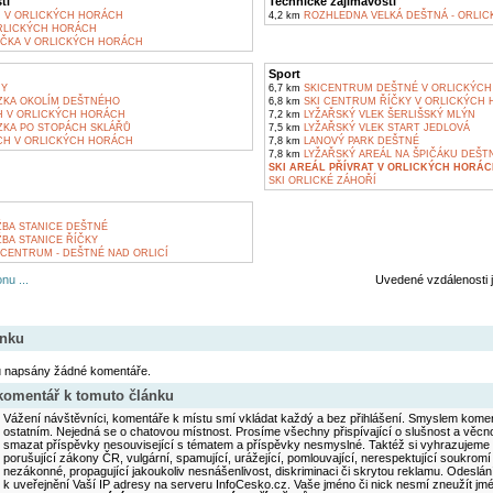
ti
Technické zajímavosti
Ň V ORLICKÝCH HORÁCH
4,2 km
ROZHLEDNA VELKÁ DEŠTNÁ - ORLIC
RLICKÝCH HORÁCH
ČKA V ORLICKÝCH HORÁCH
Sport
RY
6,7 km
SKICENTRUM DEŠTNÉ V ORLICKÝC
KA OKOLÍM DEŠTNÉHO
6,8 km
SKI CENTRUM ŘÍČKY V ORLICKÝCH
 V ORLICKÝCH HORÁCH
7,2 km
LYŽAŘSKÝ VLEK ŠERLIŠSKÝ MLÝN
KA PO STOPÁCH SKLÁŘŮ
7,5 km
LYŽAŘSKÝ VLEK START JEDLOVÁ
H V ORLICKÝCH HORÁCH
7,8 km
LANOVÝ PARK DEŠTNÉ
7,8 km
LYŽAŘSKÝ AREÁL NA ŠPIČÁKU DEŠT
SKI AREÁL PŘÍVRAT V ORLICKÝCH HORÁC
SKI ORLICKÉ ZÁHOŘÍ
BA STANICE DEŠTNÉ
BA STANICE ŘÍČKY
CENTRUM - DEŠTNÉ NAD ORLICÍ
nu ...
Uvedené vzdálenosti 
ánku
u napsány žádné komentáře.
 komentář k tomuto článku
Vážení návštěvníci, komentáře k místu smí vkládat každý a bez přihlášení. Smyslem koment
ostatním. Nejedná se o chatovou místnost. Prosíme všechny přispívající o slušnost a věcn
smazat příspěvky nesouvisející s tématem a příspěvky nesmyslné. Taktéž si vyhrazujeme 
porušující zákony ČR, vulgární, spamující, urážející, pomlouvající, nerespektující soukromí
nezákonné, propagující jakoukoliv nesnášenlivost, diskriminaci či skrytou reklamu. Odesl
k uveřejnění Vaší IP adresy na serveru InfoCesko.cz. Vaše jméno či nick nesmí zneužít j