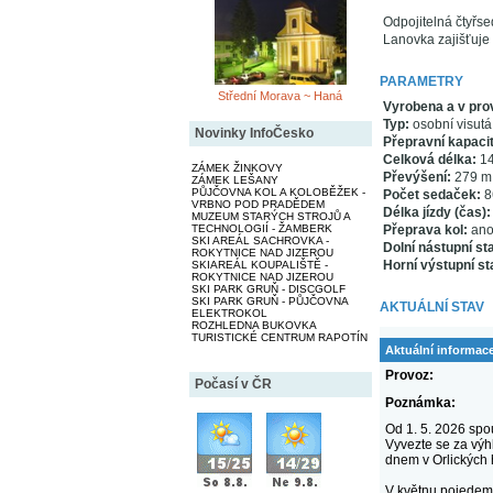
Odpojitelná čtyřse
Lanovka zajišťuje
PARAMETRY
Střední Morava ~ Haná
Vyrobena a v pro
Typ:
osobní visutá
Novinky InfoČesko
Přepravní kapacit
Celková délka:
14
ZÁMEK ŽINKOVY
Převýšení:
279 m
ZÁMEK LEŠANY
PŮJČOVNA KOL A KOLOBĚŽEK -
Počet sedaček:
86
VRBNO POD PRADĚDEM
Délka jízdy (čas):
MUZEUM STARÝCH STROJŮ A
Přeprava kol:
an
TECHNOLOGIÍ - ŽAMBERK
SKI AREÁL SACHROVKA -
Dolní nástupní st
ROKYTNICE NAD JIZEROU
Horní výstupní st
SKIAREÁL KOUPALIŠTĚ -
ROKYTNICE NAD JIZEROU
SKI PARK GRUŇ - DISCGOLF
SKI PARK GRUŇ - PŮJČOVNA
AKTUÁLNÍ STAV
ELEKTROKOL
ROZHLEDNA BUKOVKA
TURISTICKÉ CENTRUM RAPOTÍN
Aktuální informac
Provoz:
Počasí v ČR
Poznámka:
Od 1. 5. 2026 spo
Vyvezte se za výhl
dnem v Orlických 
V květnu pojedeme