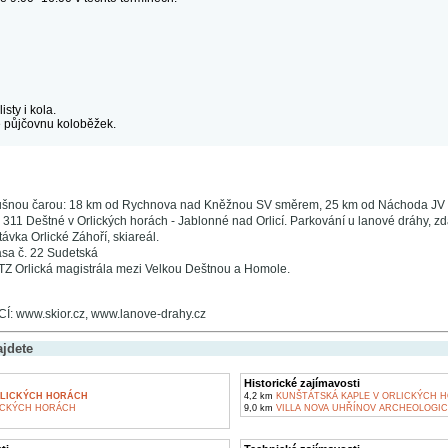
sty i kola.
 půjčovnu koloběžek.
ušnou čarou: 18 km od Rychnova nad Kněžnou SV směrem, 25 km od Náchoda JV
. 311 Deštné v Orlických horách - Jablonné nad Orlicí. Parkování u lanové dráhy, z
vka Orlické Záhoří, skiareál.
asa č. 22 Sudetská
TZ Orlická magistrála mezi Velkou Deštnou a Homole.
 www.skior.cz, www.lanove-drahy.cz
ajdete
Historické zajímavosti
RLICKÝCH HORÁCH
4,2 km
KUNŠTÁTSKÁ KAPLE V ORLICKÝCH 
ICKÝCH HORÁCH
9,0 km
VILLA NOVA UHŘÍNOV ARCHEOLOGIC