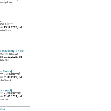
osoby/2 noci
e
OLÁŇ ****
do
13.12.2026
,
od
soby/1 noc
Beskydech [2 noci]
 HORNÍ BEČVA
do
01.12.2026
,
od
u/2 noci
 - 6 nocí]
*** - VENDRYNĚ
do
31.03.2027
,
od
obu/5 nocí
 - 4 noci]
*** - VENDRYNĚ
do
31.03.2027
,
od
u/3 noci
líček