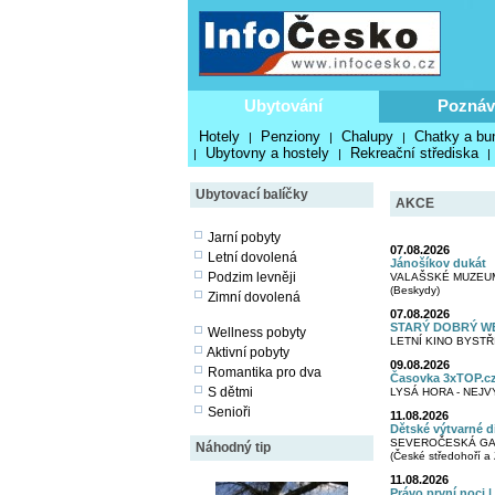
Ubytování
Poznáv
Hotely
Penziony
Chalupy
Chatky a bu
|
|
|
Ubytovny a hostely
Rekreační střediska
|
|
|
Ubytovací balíčky
AKCE
Jarní pobyty
07.08.2026
Letní dovolená
Jánošíkov dukát
Podzim levněji
VALAŠSKÉ MUZEU
(Beskydy)
Zimní dovolená
07.08.2026
STARÝ DOBRÝ WE
Wellness pobyty
LETNÍ KINO BYSTŘI
Aktivní pobyty
09.08.2026
Romantika pro dva
Časovka 3xTOP.cz
S dětmi
LYSÁ HORA - NEJV
Senioři
11.08.2026
Dětské výtvarné d
SEVEROČESKÁ GAL
Náhodný tip
(České středohoří a
11.08.2026
Právo první noci 