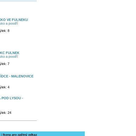
XKO VE FULNEKU
ko a poodří
ýlek: 8
MKC FULNEK
ko a poodří
ýlek: 7
ÍDCE - MALENOVICE
ýlek: 4
 POD LYSOU -
ýlek: 24
|
Ikona pro zpětný odkaz