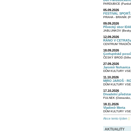
Den Pardubického
PARDUBICE (Pardubi
05.09.2026
FESTIVAL SPORŤ
PRAHA - BRANÍK (Pr
09.09.2026
Pěvecký sbor IDAR
JABLUNKOV (Besky
12.09.2026
RÁNO V CETRATu. 
CENTRUM TRADIČNÍ
18.09.2026
Gothardské posví
ČESKÝ BROD (Středn
27.09.2026
Jaromír Nohavica
DŮM KULTURY VSET
11.10.2026
MIRO JAROŠ - R
DŮM KULTURY VSET
17.10.2026
Divadelní předsta
FULNEK (Ostravsko,
18.11.2026
Vladimír Merta
DŮM KULTURY VSET
Akce tento týden
||
AKTUALITY