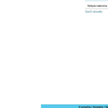
Nebyla nalezena 
Starší aktuality
O projektu
|
Kontakty
|
N