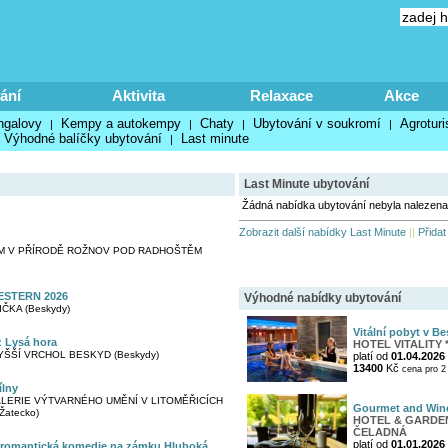
ání
Aktivita
Relaxace
Akce
ngalovy
Kempy a autokempy
Chaty
Ubytování v soukromí
Agroturi
|
|
|
|
Výhodné balíčky ubytování
Last minute
|
Last Minute ubytování
Žádná nabídka ubytování nebyla nalezena
Zobrazit další nabídky Last Minute
||
Přidat
M V PŘÍRODĚ ROŽNOV POD RADHOŠTĚM
STERN 2026
Výhodné nabídky ubytování
ČKA (Beskydy)
Vitální pobyt v Be
 Lysá hora
HOTEL VITALITY *
YŠŠÍ VRCHOL BESKYD (Beskydy)
platí od
01.04.2026
13400
Kč
cena pro 2 
ílny
ERIE VÝTVARNÉHO UMĚNÍ V LITOMĚŘICÍCH
Gourmet and Win
 Žatecko)
HOTEL & GARDEN 
ČELADNÁ
platí od
01.01.2026
| romantická komedie na zámku Hluboká