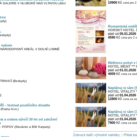
10900
Kč
cena pro 2 
 GALERIE V HLUBOKÉ NAD VLTAVOU (Jižní
lzou
ydy)
Romantická neděl
HORSKÝ HOTEL S
L
platí od
05.01.2026
eskydy)
4590
Kč
cena pro 2 o
m nebem
- NÁRODOPISNÝ AREÁL V DOLNÍ LOMNÉ
Wellness pobyt v 
HOTEL MESIT ***
platí od
01.01.2026
4009
Kč
cena za osob
RAVICÍ (Beskydy)
Naplánuj si sám [5
HOTEL VITALITY *
)
platí od
01.04.2026
12800
Kč
cena za os
 – festival pouličního divadla
Praha hl.m.)
Naplánuj si sám [3
HOTEL VITALITY *
platí od
01.04.2026
t a oslava výročí 30 let od založení
7900
Kč
k
cena za osob
 POPOV (Slovácko a Bílé Karpaty)
Zobrazit další výhodné nabídky
||
Přidat ba