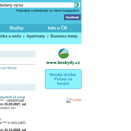
Podrobné vyhledávání ve všech kategoriích
Služby
Info o ČR
stika a ranče
Apartmány
Business hotely
|
|
.
 Last Minute
Horská služba:
Počasí na
horách
skydech [2 noci]
*** - VENDRYNĚ
do
31.03.2027
,
od
osoby/2 noci
e
**** U HOLUBŮ -
do
31.12.2026
,
od