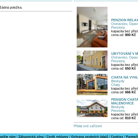
žádná položka.
PENZION RELA
Ostravsko, Opavs
Penziony
kapacita bez přist
cena od:
800 Kč
UBYTOVÁNÍ V 
Ostravsko, Opavs
Penziony
kapacita bez přist
cena od:
650 Kč
CHATA NA VYHL
Beskydy
Chaty
kapacita bez přist
cena od:
666 Kč
PENSION CHATA
MALENOVICE
Beskydy
Penziony
kapacita bez přist
cena od:
810 Kč
Přidat své zařízení
apište nám
|
Zákaznická zóna
|
Ceník reklamy
|
Ochrana osobních údajů
|
Cookies
|
Partneři