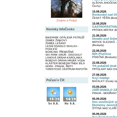
ALŠOVA JIHOČESKÁ
Čechy)
15.08.2026
Rockování nad O
ČESKÝ TĚŠÍN (Besk
Znojmo a Podyjí
15.08.2026
GASTROFESTIVA
Novinky InfoČesko
FRÝDEK-MÍSTEK (B
21.08.2026
BIKEPARK OPÁLENÁ PSTRUŽÍ
Divadlo pod širý
ZÁMEK ŽINKOVY
MATICE SLEZSKÁ 
ZÁMEK LEŠANY
(Beskydy)
LESNÍ DIVADLO SKALKA -
PODLESÍ
22.08.2026
BOWLING TŘEMOŠNÁ
Běh Písečnou
SKI PARK GRUŇ - DISCGOLF
PÍSEČNÁ (Beskydy)
LANOVÁ DRÁHA KAROLINKA
BOBOVÁ DRÁHA HRUBÁ VODA
22.08.2026
KLÁŠTER BENEDIKTÍNEK BÍLÁ
Trh pokaždé jinak
HORA - PRAHA, ŘEPY
TURISTICKÉ CENTRUM RAPOTÍN
FRÝDLANT NAD OST
27.08.2026
Kozí mejdan
Počasí v ČR
BAČALKY (Český ráj
03.09.2026
ZÁŘÍ DIVADLO ZÁŘÍ
PRAHA - MODŘANY (
05.09.2026
Den otevřených vra
Ekofarmy Javorní
ŠTÍTNÁ NAD VLÁŘÍ -
05.09.2026