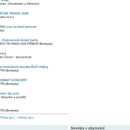
 kraje
cko, Chrudimsko a Hlinecko)
ÁČEK PRAHA 2026
aha hl.m.)
ED zve na letní koncert
dy)
Z(a)tracená česká harfa
CH TECHNOLOGIÍ PŘÍBOR (Beskydy)
cení
í Čechy ~ jihovýchod)
 a cimbálová muzika Boží mlýny
ÍN (Beskydy)
ODINNÝ KONCERT
ÍN (Beskydy)
vení: Na ocet
 Opavsko a poodří)
ÍN (Beskydy)
Přidat akci
||
Hledat akci
Novinky v ubytování