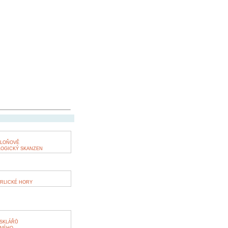
DLOŇOVĚ
LOGICKÝ SKANZEN
RLICKÉ HORY
SKLÁŘŮ