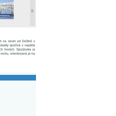
km na sever od Deštné v
kality spočívá v nejdéle
ých horách. Sjezdovka je
vrchu, orientovaná je na