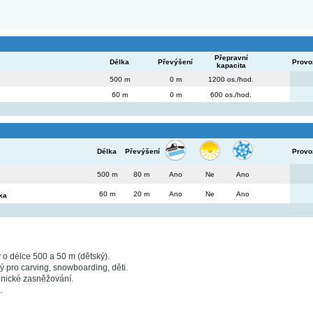
Přepravní
Délka
Převýšení
Provo
kapacita
500 m
0 m
1200 os./hod.
60 m
0 m
600 os./hod.
Délka
Převýšení
Provo
500 m
80 m
Ano
Ne
Ano
60 m
20 m
Ano
Ne
Ano
ka
 o délce 500 a 50 m (dětský).
 pro carving, snowboarding, děti.
chnické zasněžování.
.