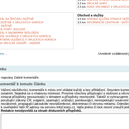
3,0 km
NAUČNÁ STEZKA OKOLÍM DEŠ
3,3 km
ORLICKÉ HORY
3,5 km
HORA VRCHMEZÍ V ORLICKÝC
Obchod a služby
EÁL NA ŠPIČÁKU DEŠTNÉ
3,0 km
HORSKÁ SLUŽBA STANICE DEŠ
DEŠTNÉ V ORLICKÝCH HORÁCH
3,0 km
INFORMAČNÍ CENTRUM - DEŠT
 DEŠTNÉ
EK START JEDLOVÁ
EÁL A SNOWPARK SEDLOŇOV
EÁL OLEŠNICE V ORLICKÝCH HORÁCH
ARTMAN OLEŠNICE V ORLICKÝCH HORÁCH
A ORLICKÉ ZÁHOŘÍ - JADRNÁ
nu ...
Uvedené vzdálenosti 
ánku
u napsány žádné komentáře.
 komentář k tomuto článku
Vážení návštěvníci, komentáře k místu smí vkládat každý a bez přihlášení. Smyslem koment
ostatním. Nejedná se o chatovou místnost. Prosíme všechny přispívající o slušnost a věcn
smazat příspěvky nesouvisející s tématem a příspěvky nesmyslné. Taktéž si vyhrazujeme 
porušující zákony ČR, vulgární, spamující, urážející, pomlouvající, nerespektující soukromí
nezákonné, propagující jakoukoliv nesnášenlivost, diskriminaci či skrytou reklamu. Odesl
k uveřejnění Vaší IP adresy na serveru InfoCesko.cz. Vaše jméno či nick nesmí zneužít j
Redakce neodpovídá za obsah diskusních příspěvků.