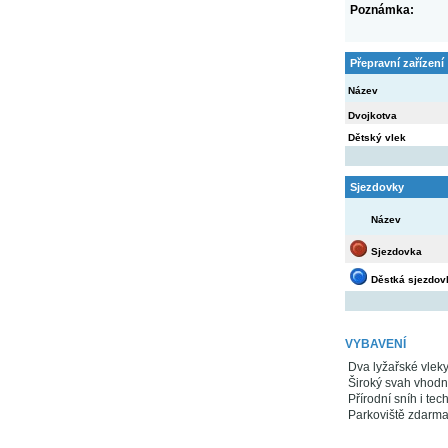
Poznámka:
Přepravní zařízení
Název
Dvojkotva
Dětský vlek
Sjezdovky
Název
Sjezdovka
Děstká sjezdov
VYBAVENÍ
Dva lyžařské vleky
Široký svah vhodný
Přírodní sníh i te
Parkoviště zdarma