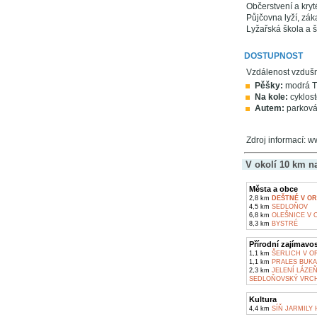
Občerstvení a kryt
Půjčovna lyží, zák
Lyžařská škola a š
DOSTUPNOST
Vzdálenost vzduš
Pěšky:
modrá TZ
Na kole:
cyklost
Autem:
parkován
Zdroj informací: w
V okolí 10 km n
Města a obce
2,8 km
DEŠTNÉ V O
4,5 km
SEDLOŇOV
6,8 km
OLEŠNICE V 
8,3 km
BYSTRÉ
Přírodní zajímavos
1,1 km
ŠERLICH V O
1,1 km
PRALES BUKA
2,3 km
JELENÍ LÁZE
SEDLOŇOVSKÝ VRCH
Kultura
4,4 km
SÍŇ JARMILY