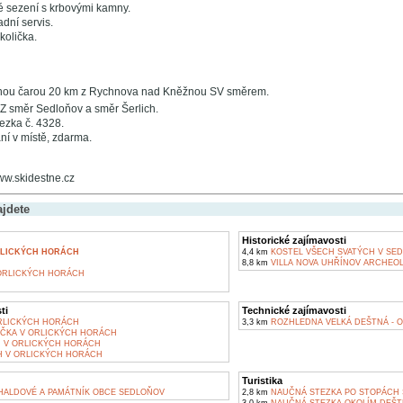
é sezení s krbovými kamny.
adní servis.
količka.
nou čarou 20 km z Rychnova nad Kněžnou SV směrem.
 směr Sedloňov a směr Šerlich.
ezka č. 4328.
í v místě, zdarma.
ww.skidestne.cz
ajdete
Historické zajímavosti
RLICKÝCH HORÁCH
4,4 km
KOSTEL VŠECH SVATÝCH V SE
8,8 km
VILLA NOVA UHŘÍNOV ARCHEO
ORLICKÝCH HORÁCH
ti
Technické zajímavosti
RLICKÝCH HORÁCH
3,3 km
ROZHLEDNA VELKÁ DEŠTNÁ - O
ČKA V ORLICKÝCH HORÁCH
Ň V ORLICKÝCH HORÁCH
 V ORLICKÝCH HORÁCH
Turistika
 HALDOVÉ A PAMÁTNÍK OBCE SEDLOŇOV
2,8 km
NAUČNÁ STEZKA PO STOPÁCH 