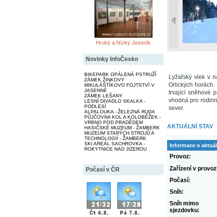
Hrubý a Nízký Jeseník
Novinky InfoČesko
BIKEPARK OPÁLENÁ PSTRUŽÍ
Lyžařský vlek v 
ZÁMEK ŽINKOVY
Orlických horách.
MIKULÁŠTÍKOVO FOJTSTVÍ V
JASENNÉ
trvající sněhové 
ZÁMEK LEŠANY
vhodná pro rodinn
LESNÍ DIVADLO SKALKA -
PODLESÍ
sever.
ALPALOUKA - ŽELEZNÁ RUDA
PŮJČOVNA KOL A KOLOBĚŽEK -
VRBNO POD PRADĚDEM
AKTUÁLNÍ STAV
HASIČSKÉ MUZEUM - ŽAMBERK
MUZEUM STARÝCH STROJŮ A
TECHNOLOGIÍ - ŽAMBERK
SKI AREÁL SACHROVKA -
Informace o aktuál
ROKYTNICE NAD JIZEROU
Provoz:
Zařízení v provoz
Počasí v ČR
Počasí:
Sníh:
Sníh mimo
sjezdovku: