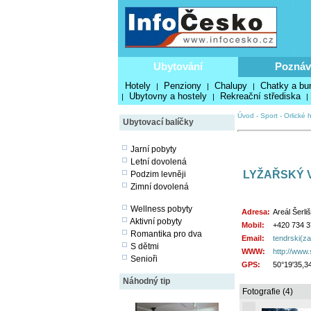
Ubytování
Poznáv
Hotely
Penziony
Chalupy
Chatky a bu
|
|
|
Ubytovny a hostely
Rekreační střediska
|
|
|
Úvod
-
Sport
-
Orlické 
Ubytovací balíčky
Jarní pobyty
Letní dovolená
LYŽAŘSKÝ 
Podzim levněji
Zimní dovolená
Wellness pobyty
Adresa:
Areál Šerli
Aktivní pobyty
Mobil:
+420 734 3
Romantika pro dva
Email:
tendrski(z
S dětmi
WWW:
http://www.
Senioři
GPS:
50°19'35,3
Náhodný tip
Fotografie (4)