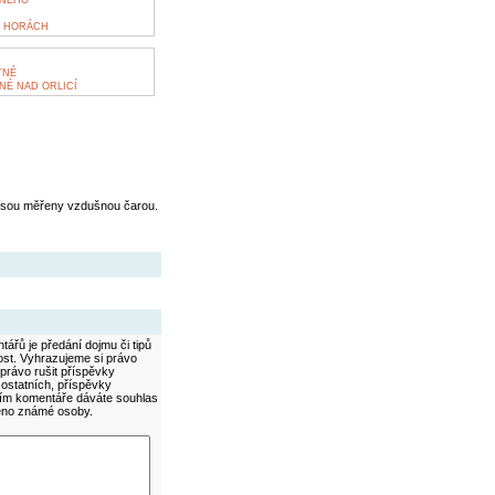
TNÉHO
H HORÁCH
TNÉ
NÉ NAD ORLICÍ
jsou měřeny vzdušnou čarou.
ářů je předání dojmu či tipů
ost. Vyhrazujeme si právo
právo rušit příspěvky
 ostatních, příspěvky
áním komentáře dáváte souhlas
méno známé osoby.