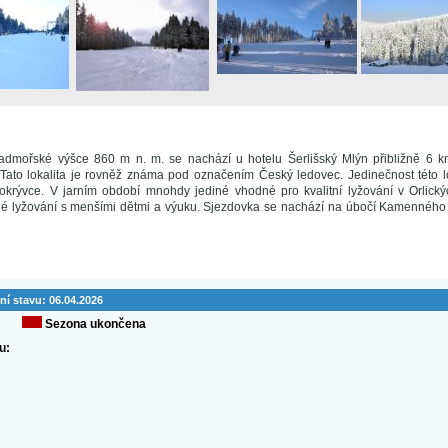
nadmořské výšce 860 m n. m. se nachází u hotelu Šerlišský Mlýn přibližně 6 
 Tato lokalita je rovněž známa pod označením Český ledovec. Jedinečnost této lo
pokrývce. V jarním období mnohdy jediné vhodné pro kvalitní lyžování v Orlick
é lyžování s menšími dětmi a výuku. Sjezdovka se nachází na úbočí Kamenného 
ní stavu:
06.04.2026
Sezona ukončena
u: