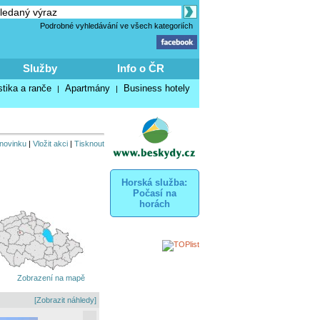
Podrobné vyhledávání ve všech kategoriích
Služby
Info o ČR
stika a ranče
Apartmány
Business hotely
|
|
 novinku
|
Vložit akci
|
Tisknout
Horská služba:
Počasí na
horách
Zobrazení na mapě
[Zobrazit náhledy]