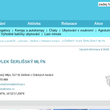
ání
Aktivita
Relaxace
Akce
ngalovy
Kempy a autokempy
Chaty
Ubytování v soukromí
Agroturi
|
|
|
|
Výhodné balíčky ubytování
Last minute
|
hory a podhůří
-
Lyžování
-
Deštné v Orlických horách
-
LYŽAŘSKÝ VLEK ŠERLIŠSKÝ MLÝN
Upravit informace
|
Vložit
VLEK ŠERLIŠSKÝ MLÝN
šský Mlýn, 517 91 Deštné v Orlických horách
70 889
avináč)email(tečka)cz
skidestne.cz
40"N, 16°22'17,200"E