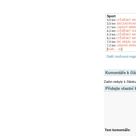
Sport
3,0 km
LYŽAŘSKÝ AR
3,0 km
SKICENTRUM 
3,7 km
LANOVÝ PARK
4,2 km
LYŽAŘSKÝ VL
4,3 km
LYŽAŘSKÝ AR
6,1 km
LYŽAŘSKÝ AR
7,0 km
SKI AREÁL H
7,2 km
LANOVÁ DRÁH
[
]
Další... (1)
Další možnosti regio
Komentáře k čl
Zatím nebyly k článk
Přidejte vlastní
Text komentáře: