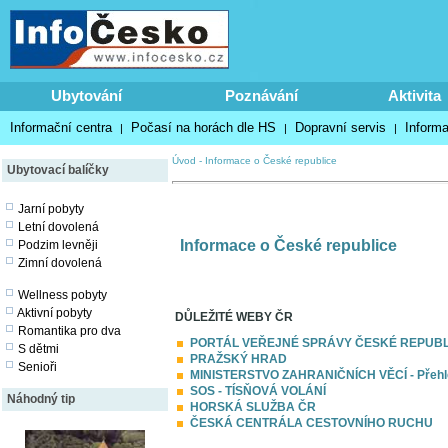
Ubytování
Poznávání
Aktivita
Informační centra
Počasí na horách dle HS
Dopravní servis
Inform
|
|
|
Úvod
-
Informace o České republice
Ubytovací balíčky
Jarní pobyty
Letní dovolená
Informace o České republice
Podzim levněji
Zimní dovolená
Wellness pobyty
Aktivní pobyty
DŮLEŽITÉ WEBY ČR
Romantika pro dva
PORTÁL VEŘEJNÉ SPRÁVY ČESKÉ REPUBL
S dětmi
PRAŽSKÝ HRAD
Senioři
MINISTERSTVO ZAHRANIČNÍCH VĚCÍ - Přehled 
SOS - TÍSŇOVÁ VOLÁNÍ
Náhodný tip
HORSKÁ SLUŽBA ČR
ČESKÁ CENTRÁLA CESTOVNÍHO RUCHU