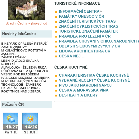
TURISTICKÉ INFORMACE
INFORMAČNÍ CENTRA
>
PAMÁTKY UNESCO V ČR
ZNAČENÍ TURISTICKÝCH TRAS
Střední Čechy ~ jihovýchod
ZNAČENÍ CYKLISTICKÝCH TRAS
TURISTICKÉ ZNAČENÍ PAMÁTEK
Novinky InfoČesko
PRAVIDLA PRO LEZENÍ V ČR
PRAVIDLA CHOVÁNÍ V CHKO, NÁRODNÍCH 
BIKEPARK OPÁLENÁ PSTRUŽÍ
OBLASTI S LIDOVÝMI ZVYKY V ČR
ZÁMEK ŽINKOVY
MIKULÁŠTÍKOVO FOJTSTVÍ V
LIDOVÁ ARCHITEKTURA ČR
JASENNÉ
ČESKÁ NEJ ...
ZÁMEK LEŠANY
LESNÍ DIVADLO SKALKA -
PODLESÍ
ČESKÁ KUCHYNĚ
ALPALOUKA - ŽELEZNÁ RUDA
PŮJČOVNA KOL A KOLOBĚŽEK -
VRBNO POD PRADĚDEM
CHARAKTERISTIKA ČESKÉ KUCHYNĚ
HASIČSKÉ MUZEUM - ŽAMBERK
VYBRANÉ RECEPTY ČESKÉ KUCHYNĚ
MUZEUM STARÝCH STROJŮ A
TECHNOLOGIÍ - ŽAMBERK
PIVO JAKO NÁRODNÍ NÁPOJ
SKI AREÁL SACHROVKA -
ČESKÁ A MORAVSKÁ VÍNA
ROKYTNICE NAD JIZEROU
DESTILÁTY A LIKÉRY
Počasí v ČR