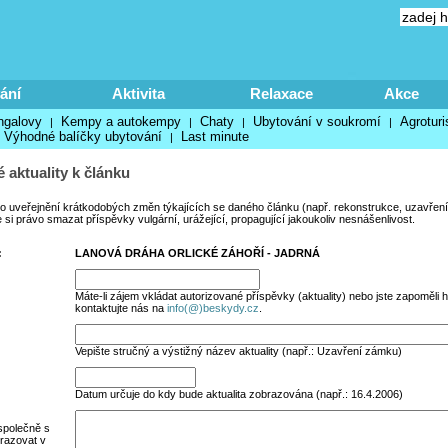
ání
Aktivita
Relaxace
Akce
ngalovy
Kempy a autokempy
Chaty
Ubytování v soukromí
Agroturi
|
|
|
|
Výhodné balíčky ubytování
Last minute
|
 aktuality k článku
no uveřejnění krátkodobých změn týkajících se daného článku (např. rekonstrukce, uzavření
si právo smazat příspěvky vulgární, urážející, propagující jakoukoliv nesnášenlivost.
:
LANOVÁ DRÁHA ORLICKÉ ZÁHOŘÍ - JADRNÁ
Máte-li zájem vkládat autorizované příspěvky (aktuality) nebo jste zapoměli h
kontaktujte nás na
info(@)beskydy.cz
.
Vepište stručný a výstižný název aktuality (např.: Uzavření zámku)
Datum určuje do kdy bude aktualita zobrazována (např.: 16.4.2006)
společně s
razovat v