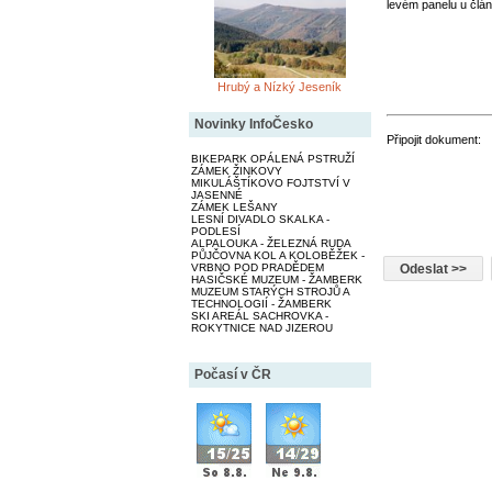
levém panelu u člán
Hrubý a Nízký Jeseník
Novinky InfoČesko
Připojit dokument:
BIKEPARK OPÁLENÁ PSTRUŽÍ
ZÁMEK ŽINKOVY
MIKULÁŠTÍKOVO FOJTSTVÍ V
JASENNÉ
ZÁMEK LEŠANY
LESNÍ DIVADLO SKALKA -
PODLESÍ
ALPALOUKA - ŽELEZNÁ RUDA
PŮJČOVNA KOL A KOLOBĚŽEK -
VRBNO POD PRADĚDEM
HASIČSKÉ MUZEUM - ŽAMBERK
MUZEUM STARÝCH STROJŮ A
TECHNOLOGIÍ - ŽAMBERK
SKI AREÁL SACHROVKA -
ROKYTNICE NAD JIZEROU
Počasí v ČR