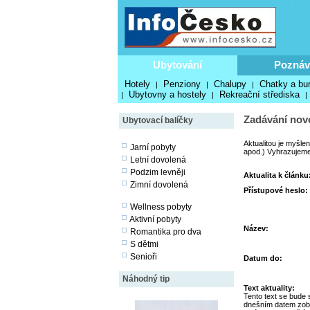
Ubytování
Poznáv
Hotely
Penziony
Chalupy
Chatky a bu
|
|
|
Ubytovny a hostely
Rekreační střediska
|
|
|
Zadávání nové
Ubytovací balíčky
Aktualitou je myšle
Jarní pobyty
apod.) Vyhrazujeme 
Letní dovolená
Podzim levněji
Aktualita k článku
Zimní dovolená
Přístupové heslo:
Wellness pobyty
Aktivní pobyty
Název:
Romantika pro dva
S dětmi
Senioři
Datum do:
Náhodný tip
Text aktuality:
Tento text se bude 
dnešním datem zob