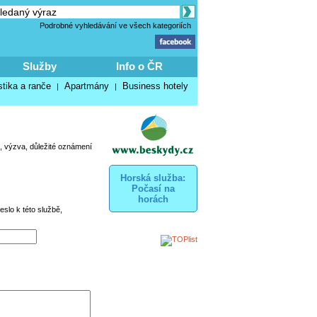
Podrobné vyhledávání ve všech kategoriích
Služby
Info o ČR
stika a ranče
Apartmány
Business hotely
|
|
, výzva, důležité oznámení
Horská služba:
Počasí na
horách
eslo k této službě,