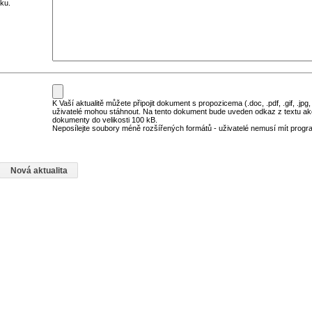
ku.
K Vaší aktualitě můžete připojit dokument s propozicema (.doc, .pdf, .gif, .jpg,
uživatelé mohou stáhnout. Na tento dokument bude uveden odkaz z textu ak
dokumenty do velikosti 100 kB.
Neposílejte soubory méně rozšířených formátů - uživatelé nemusí mít program