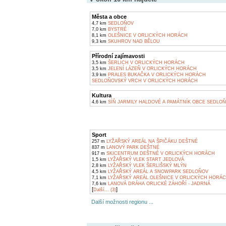
Města a obce
4,7 km
SEDLOŇOV
7,0 km
BYSTRÉ
8,1 km
OLEŠNICE V ORLICKÝCH HORÁCH
9,3 km
SKUHROV NAD BĚLOU
Přírodní zajímavosti
3,5 km
ŠERLICH V ORLICKÝCH HORÁCH
3,5 km
JELENÍ LÁZEŇ V ORLICKÝCH HORÁCH
3,9 km
PRALES BUKAČKA V ORLICKÝCH HORÁCH
SEDLOŇOVSKÝ VRCH V ORLICKÝCH HORÁCH
Kultura
4,6 km
SÍŇ JARMILY HALDOVÉ A PAMÁTNÍK OBCE SEDLO
Sport
257 m
LYŽAŘSKÝ AREÁL NA ŠPIČÁKU DEŠTNÉ
837 m
LANOVÝ PARK DEŠTNÉ
917 m
SKICENTRUM DEŠTNÉ V ORLICKÝCH HORÁCH
1,5 km
LYŽAŘSKÝ VLEK START JEDLOVÁ
2,8 km
LYŽAŘSKÝ VLEK ŠERLIŠSKÝ MLÝN
4,5 km
LYŽAŘSKÝ AREÁL A SNOWPARK SEDLOŇOV
7,1 km
LYŽAŘSKÝ AREÁL OLEŠNICE V ORLICKÝCH HORÁ
7,6 km
LANOVÁ DRÁHA ORLICKÉ ZÁHOŘÍ - JADRNÁ
[
]
Další... (3)
Další možnosti regionu ...