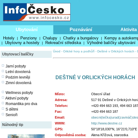
Ubytování
Poznávání
Aktivita
Hotely
Penziony
Chalupy
Chatky a bungalovy
Kempy a autokem
|
|
|
|
Ubytovny a hostely
Rekreační střediska
Výhodné balíčky ubytování
|
|
|
Úvod
-
Orlické hory a podhůří
-
Deštné v Orlických horách
-
Ubytovací balíčky
Jarní pobyty
Letní dovolená
DEŠTNÉ V ORLICKÝCH HORÁCH
Podzim levněji
Zimní dovolená
Wellness pobyty
Místo:
Obecní úřad
Aktivní pobyty
Adresa:
517 91 Deštné v Orlických hor
Romantika pro dva
Telefon:
+420 494 663 193, 494 663 18
S dětmi
Fax:
+420 494 663 187
Senioři
Email:
obecni(tečka)urad(zavináč)de
WWW:
http://www.destne.cz
Náhodný tip
GPS:
50°18'18,030"N, 16°21'0,710"E
Odpovědná osoba:
Alena Křížová, starostka