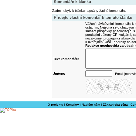
Komentáře k článku
Zatím nebyly k článku napsány žádné komentáře.
Přidejte vlastní komentář k tomuto článku
Vážení návštěvníci, komentáře k m
ostatním. Nejedná se o chatovou m
smazat příspěvky nesouvisející s
porušující zákony ČR, vulgární, sp
nezákonné, propagující jakoukoliv
k uveřejnění Vaší IP adresy na s
Redakce neodpovídá za obsah d
Text komentáře:
Jméno:
Email (nepovi
O projektu
|
Kontakty
|
Napište nám
|
Zákaznická zóna
|
Cen