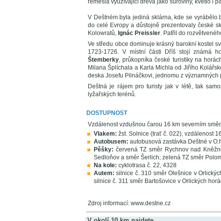
řemesla využívající dřeva jako suroviny, kvetlo i p
V Deštném byla jediná sklárna, kde se vyrábělo b
do celé Evropy a důstojně prezentovaly české skl
Kolowratů,
Ignác Preissler
. Patřil do rozvětvené
Ve středu obce dominuje krásný barokní kostel sv
1723-1726. V místní části Dříš stojí známá
Štemberky
, průkopníka české turistiky na horác
Milana Šplíchala a Karla Michla od Jiřího Kolář
deska Josefu Pilnáčkovi, jednomu z významných pr
Deštná je rájem pro turisty jak v létě, tak sam
lyžařských terénů.
DOSTUPNOST
Vzdálenost vzdušnou čarou 16 km severním smě
Vlakem:
žst. Solnice (trať č. 022), vzdálenost 1
Autobusem:
autobusová zastávka Deštné v O.h
Pěšky:
červená TZ směr Rychnov nad Kněžnou
Sedloňov a směr Šerlich; zelená TZ směr Polo
Na kole:
cyklotrasa č. 22, 4328
Autem:
silnice č. 310 směr Olešnice v Orlickýc
silnice č. 311 směr Bartošovice v Orlických horá
Zdroj informací: www.destne.cz
V okolí 10 km najdete