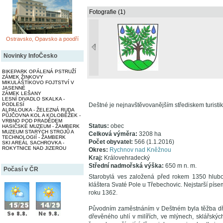
Fotografie (1)
Ostravsko, Opavsko a poodří
Novinky InfoČesko
BIKEPARK OPÁLENÁ PSTRUŽÍ
ZÁMEK ŽINKOVY
MIKULÁŠTÍKOVO FOJTSTVÍ V
JASENNÉ
ZÁMEK LEŠANY
LESNÍ DIVADLO SKALKA -
PODLESÍ
Deštné je nejnavštěvovanějším střediskem turistik
ALPALOUKA - ŽELEZNÁ RUDA
PŮJČOVNA KOL A KOLOBĚŽEK -
VRBNO POD PRADĚDEM
Status:
obec
HASIČSKÉ MUZEUM - ŽAMBERK
MUZEUM STARÝCH STROJŮ A
Celková výměra:
3208 ha
TECHNOLOGIÍ - ŽAMBERK
Počet obyvatel:
566 (1.1.2016)
SKI AREÁL SACHROVKA -
ROKYTNICE NAD JIZEROU
Okres:
Rychnov nad Kněžnou
Kraj:
Královehradecký
Střední nadmořská výška:
650 m n. m.
Počasí v ČR
Starobylá ves založená před rokem 1350 hlubok
kláštera Svaté Pole u Třebechovic. Nejstarší píse
roku 1362.
Původním zaměstnáním v Deštném byla těžba dřev
dřevěného uhlí v milířích, ve mlýnech, sklářský