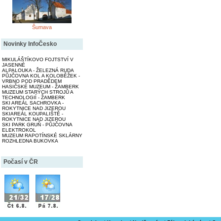
Šumava
Novinky InfoČesko
MIKULÁŠTÍKOVO FOJTSTVÍ V
JASENNÉ
ALPALOUKA - ŽELEZNÁ RUDA
PŮJČOVNA KOL A KOLOBĚŽEK -
VRBNO POD PRADĚDEM
HASIČSKÉ MUZEUM - ŽAMBERK
MUZEUM STARÝCH STROJŮ A
TECHNOLOGIÍ - ŽAMBERK
SKI AREÁL SACHROVKA -
ROKYTNICE NAD JIZEROU
SKIAREÁL KOUPALIŠTĚ -
ROKYTNICE NAD JIZEROU
SKI PARK GRUŇ - PŮJČOVNA
ELEKTROKOL
MUZEUM RAPOTÍNSKÉ SKLÁRNY
ROZHLEDNA BUKOVKA
Počasí v ČR