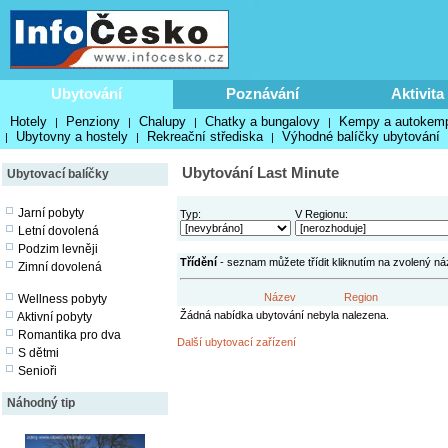
Ubytování
Poznávání
Aktivita
Hotely
Penziony
Chalupy
Chatky a bungalovy
Kempy a autokem
|
|
|
|
Ubytovny a hostely
Rekreační střediska
Výhodné balíčky ubytování
|
|
|
Ubytování Last Minute
Ubytovací balíčky
Jarní pobyty
Typ:
V Regionu:
Letní dovolená
Podzim levněji
Třídění
- seznam můžete třídit kliknutím na zvolený ná
Zimní dovolená
Název
Region
Wellness pobyty
Žádná nabídka ubytování nebyla nalezena.
Aktivní pobyty
Romantika pro dva
Další ubytovací zařízení
S dětmi
Senioři
Náhodný tip