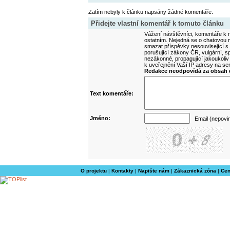
Zatím nebyly k článku napsány žádné komentáře.
Přidejte vlastní komentář k tomuto článku
Vážení návštěvníci, komentáře k m
ostatním. Nejedná se o chatovou m
smazat příspěvky nesouvisející s
porušující zákony ČR, vulgární, sp
nezákonné, propagující jakoukoliv
k uveřejnění Vaší IP adresy na s
Redakce neodpovídá za obsah d
Text komentáře:
Jméno:
Email (nepovi
O projektu
|
Kontakty
|
Napište nám
|
Zákaznická zóna
|
Cen