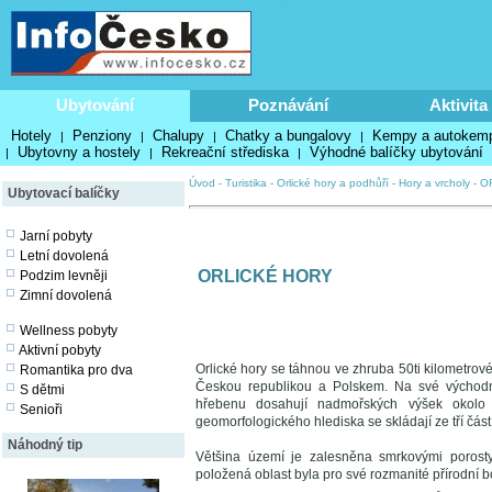
Ubytování
Poznávání
Aktivita
Hotely
Penziony
Chalupy
Chatky a bungalovy
Kempy a autokem
|
|
|
|
Ubytovny a hostely
Rekreační střediska
Výhodné balíčky ubytování
|
|
|
Úvod
-
Turistika
-
Orlické hory a podhůří
-
Hory a vrcholy
-
O
Ubytovací balíčky
Jarní pobyty
Letní dovolená
ORLICKÉ HORY
Podzim levněji
Zimní dovolená
Wellness pobyty
Aktivní pobyty
Orlické hory se táhnou ve zhruba 50ti kilometrov
Romantika pro dva
Českou republikou a Polskem. Na své východní
S dětmi
hřebenu dosahují nadmořských výšek okolo
Senioři
geomorfologického hlediska se skládají ze tří čá
Náhodný tip
Většina území je zalesněna smrkovými porost
položená oblast byla pro své rozmanité přírodní 