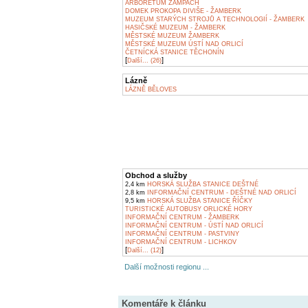
ARBORETUM ŽAMPACH
DOMEK PROKOPA DIVIŠE - ŽAMBERK
MUZEUM STARÝCH STROJŮ A TECHNOLOGIÍ - ŽAMBERK
HASIČSKÉ MUZEUM - ŽAMBERK
MĚSTSKÉ MUZEUM ŽAMBERK
MĚSTSKÉ MUZEUM ÚSTÍ NAD ORLICÍ
ČETNÍCKÁ STANICE TĚCHONÍN
[
]
Další... (26)
Lázně
LÁZNĚ BĚLOVES
Obchod a služby
2,4 km
HORSKÁ SLUŽBA STANICE DEŠTNÉ
2,8 km
INFORMAČNÍ CENTRUM - DEŠTNÉ NAD ORLICÍ
9,5 km
HORSKÁ SLUŽBA STANICE ŘÍČKY
TURISTICKÉ AUTOBUSY ORLICKÉ HORY
INFORMAČNÍ CENTRUM - ŽAMBERK
INFORMAČNÍ CENTRUM - ÚSTÍ NAD ORLICÍ
INFORMAČNÍ CENTRUM - PASTVINY
INFORMAČNÍ CENTRUM - LICHKOV
[
]
Další... (12)
Další možnosti regionu ...
Komentáře k článku