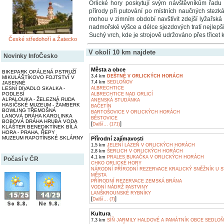
Orlické hory poskytují svým návštěvníkům řadu 
přírody při putování po místních naučných stezká
mohou v zimním období navštívit zdejší lyžařská 
nadmořské výšce a délce sjezdových tratí nejlepš
Suchý vrch, kde je strojově udržováno přes třicet
České středohoří a Žatecko
V okolí 10 km najdete
Novinky InfoČesko
Města a obce
BIKEPARK OPÁLENÁ PSTRUŽÍ
3,4 km
DEŠTNÉ V ORLICKÝCH HORÁCH
MIKULÁŠTÍKOVO FOJTSTVÍ V
7,4 km
SEDLOŇOV
JASENNÉ
LESNÍ DIVADLO SKALKA -
ALBRECHTICE
PODLESÍ
ALBRECHTICE NAD ORLICÍ
ALPALOUKA - ŽELEZNÁ RUDA
ANENSKÁ STUDÁNKA
HASIČSKÉ MUZEUM - ŽAMBERK
BAČETÍN
BOWLING TŘEMOŠNÁ
BARTOŠOVICE V ORLICKÝCH HORÁCH
LANOVÁ DRÁHA KAROLINKA
BĚSTOVICE
BOBOVÁ DRÁHA HRUBÁ VODA
[
]
Další... (171)
KLÁŠTER BENEDIKTÍNEK BÍLÁ
HORA - PRAHA, ŘEPY
MUZEUM RAPOTÍNSKÉ SKLÁRNY
Přírodní zajímavosti
1,5 km
JELENÍ LÁZEŇ V ORLICKÝCH HORÁCH
2,8 km
ŠERLICH V ORLICKÝCH HORÁCH
4,1 km
PRALES BUKAČKA V ORLICKÝCH HORÁCH
Počasí v ČR
CHKO ORLICKÉ HORY
NÁRODNÍ PŘÍRODNÍ REZERVACE KRALICKÝ SNĚŽNÍK U 
MĚSTA
PŘÍRODNÍ REZERVACE ZEMSKÁ BRÁNA
VODNÍ NÁDRŽ PASTVINY
LANŠKROUNSKÉ RYBNÍKY
[
]
Další... (7)
Kultura
7,3 km
SÍŇ JARMILY HALDOVÉ A PAMÁTNÍK OBCE SEDLO