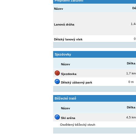
Přepravní zařízení
Dé
Název
1,4
Lanová dráha
0
Dětský lanový vlek
Sjezdovky
Délka
Název
1,7 km
Sjezdovka
0 m
Dětský zábavný park
Běžecké tratě
Délka
Název
4,5 km
Ski aréna
Osvětlený běžecký okruh