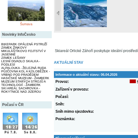
Šumava
Novinky InfoČesko
BIKEPARK OPÁLENÁ PSTRUŽÍ
ZÁMEK ŽINKOVY
Skiareál Orlické Záhoří poskytuje ideální prostředí
MIKULÁŠTÍKOVO FOJTSTVÍ V
JASENNÉ
ZÁMEK LEŠANY
LESNÍ DIVADLO SKALKA -
AKTUÁLNÍ STAV
PODLESÍ
ALPALOUKA - ŽELEZNÁ RUDA
PŮJČOVNA KOL A KOLOBĚŽEK -
Informace o aktuální stavu:
06.04.2026
VRBNO POD PRADĚDEM
HASIČSKÉ MUZEUM - ŽAMBERK
Provoz:
MUZEUM STARÝCH STROJŮ A
TECHNOLOGIÍ - ŽAMBERK
SKI AREÁL SACHROVKA -
Zařízení v provozu:
ROKYTNICE NAD JIZEROU
Počasí:
Sníh:
Počasí v ČR
Sníh mimo sjezdovku:
Poznámka: