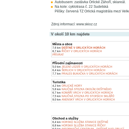
Autobusem: zastávka Orlické Záhoří, skiareál.
Na kole: cyklotrasa č. 22 Sudetská
Pěšky: červená TZ Orlická magistrála mezi Vel
Zdroj informací: www.skioz.cz
V okolí 10 km najdete
Města a obce
7,6 km
DEŠTNÉ V ORLICKÝCH HORÁCH
8,7 km
ŘÍČKY V ORLICKÝCH HORÁCH
PŘÍVRAT
Přírodní zajímavosti
5,0 km
JELENÍ LÁZEŇ V ORLICKÝCH HORÁCH
6,4 km
ŠERLICH V ORLICKÝCH HORÁCH
7,7 km
PRALES BUKAČKA V ORLICKÝCH HORÁCH
Turistika
4,2 km
ORLICKÉ HORY
5,8 km
NAUČNÁ STEZKA OKOLÍM DEŠTNÉHO
6,7 km
KOMÁŘÍ VRCH V ORLICKÝCH HORÁCH
7,5 km
NAUČNÁ STEZKA PO STOPÁCH SKLÁŘŮ
9,0 km
ANENSKÝ VRCH V ORLICKÝCH HORÁCH
Obchod a služby
6,4 km
HORSKÁ SLUŽBA STANICE DEŠTNÉ
6,8 km
HORSKÁ SLUŽBA STANICE ŘÍČKY