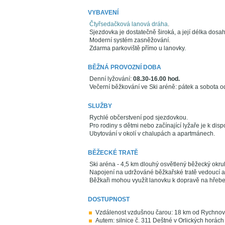
VYBAVENÍ
Čtyřsedačková lanová dráha
.
Sjezdovka je dostatečně široká, a její délka dosah
Moderní systém zasněžování.
Zdarma parkoviště přímo u lanovky.
BĚŽNÁ PROVOZNÍ DOBA
Denní lyžování:
08.30-16.00 hod.
Večerní běžkování ve Ski aréně: pátek a sobota o
SLUŽBY
Rychlé občerstvení pod sjezdovkou.
Pro rodiny s dětmi nebo začínající lyžaře je k dis
Ubytování v okolí v chalupách a apartmánech.
BĚŽECKÉ TRATĚ
Ski aréna - 4,5 km dlouhý osvětlený běžecký okru
Napojení na udržováné běžkařské tratě vedoucí 
Běžkaři mohou využít lanovku k dopravě na hřebe
DOSTUPNOST
Vzdálenost vzdušnou čarou: 18 km od Rychno
Autem: silnice č. 311 Deštné v Orlických horách