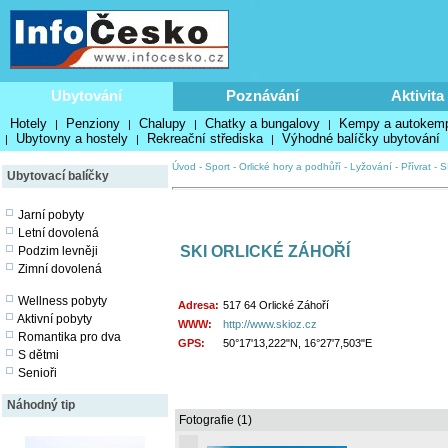
Ubytování
Poznávání
Aktivita
Hotely
Penziony
Chalupy
Chatky a bungalovy
Kempy a autokem
|
|
|
|
Ubytovny a hostely
Rekreační střediska
Výhodné balíčky ubytování
|
|
|
Úvod
-
Sport
-
Orlické hory a podhůří
-
Lyžování
-
Přívrat
-
S
Ubytovací balíčky
Jarní pobyty
Letní dovolená
SKI ORLICKÉ ZÁHOŘÍ
Podzim levněji
Zimní dovolená
Wellness pobyty
Adresa:
517 64 Orlické Záhoří
Aktivní pobyty
WWW:
http://www.skioz.cz
Romantika pro dva
GPS:
50°17'13,222"N, 16°27'7,503"E
S dětmi
Senioři
Náhodný tip
Fotografie (1)