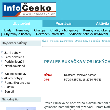
Ubytování
Poznávání
Aktivita
Hotely
Penziony
Chalupy
Chatky a bungalovy
Kempy a autokem
|
|
|
|
Ubytovny a hostely
Rekreační střediska
Výhodné balíčky ubytování
|
|
|
Úvod
-
Přírodní zajímavosti
-
Orlické hory a podhůří
-
Chrán
Ubytovací balíčky
Jarní pobyty
Letní dovolená
PRALES BUKAČKA V ORLICKÝC
Podzim levněji
Zimní dovolená
Wellness pobyty
Místo:
Deštné v Orlických horách
Aktivní pobyty
GPS:
50°20'9,150"N, 16°22'30,750"E
Romantika pro dva
S dětmi
Senioři
Náhodný tip
Prales Bukačka se nachází na hlavním hřebeni n
vyhlášeno národní přírodní rezervací. Porost tvoří