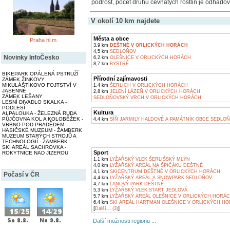
podrost, počet druhů cévnatých rostlin je odhadov
V okolí 10 km najdete
Města a obce
Praha hl.m.
3,9 km
DEŠTNÉ V ORLICKÝCH HORÁCH
4,5 km
SEDLOŇOV
Novinky InfoČesko
6,2 km
OLEŠNICE V ORLICKÝCH HORÁCH
8,7 km
BYSTRÉ
BIKEPARK OPÁLENÁ PSTRUŽÍ
Přírodní zajímavosti
ZÁMEK ŽINKOVY
MIKULÁŠTÍKOVO FOJTSTVÍ V
1,4 km
ŠERLICH V ORLICKÝCH HORÁCH
JASENNÉ
2,8 km
JELENÍ LÁZEŇ V ORLICKÝCH HORÁCH
ZÁMEK LEŠANY
SEDLOŇOVSKÝ VRCH V ORLICKÝCH HORÁCH
LESNÍ DIVADLO SKALKA -
PODLESÍ
Kultura
ALPALOUKA - ŽELEZNÁ RUDA
PŮJČOVNA KOL A KOLOBĚŽEK -
4,4 km
SÍŇ JARMILY HALDOVÉ A PAMÁTNÍK OBCE SEDLO
VRBNO POD PRADĚDEM
HASIČSKÉ MUZEUM - ŽAMBERK
MUZEUM STARÝCH STROJŮ A
TECHNOLOGIÍ - ŽAMBERK
SKI AREÁL SACHROVKA -
Sport
ROKYTNICE NAD JIZEROU
1,1 km
LYŽAŘSKÝ VLEK ŠERLIŠSKÝ MLÝN
4,0 km
LYŽAŘSKÝ AREÁL NA ŠPIČÁKU DEŠTNÉ
4,1 km
SKICENTRUM DEŠTNÉ V ORLICKÝCH HORÁCH
Počasí v ČR
4,4 km
LYŽAŘSKÝ AREÁL A SNOWPARK SEDLOŇOV
4,7 km
LANOVÝ PARK DEŠTNÉ
5,3 km
LYŽAŘSKÝ VLEK START JEDLOVÁ
5,7 km
LYŽAŘSKÝ AREÁL OLEŠNICE V ORLICKÝCH HORÁ
6,4 km
SKI AREÁL HARTMAN OLEŠNICE V ORLICKÝCH H
[
]
Další... (3)
Další možnosti regionu ...