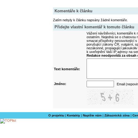
Komentáře k článku
Zatím nebyly k článku napsány žádné komentáře.
Přidejte vlastní komentář k tomuto článku
Vážení návštěvníci, komentáře k m
ostatním. Nejedná se o chatovou m
smazat příspěvky nesouvisející s
porušující zákony ČR, vulgární, sp
nezákonné, propagující jakoukoliv
k uveřejnění Vaší IP adresy na s
Redakce neodpovídá za obsah d
Text komentáře:
Jméno:
Email (nepovi
O projektu
|
Kontakty
|
Napište nám
|
Zákaznická zóna
|
Cen