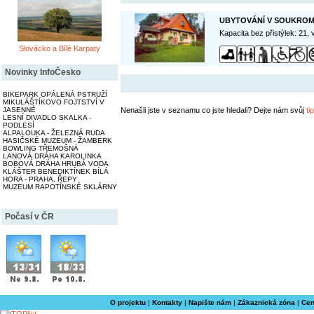
UBYTOVÁNÍ V SOUKROMÍ
Kapacita bez přistýlek: 21,
Slovácko a Bílé Karpaty
Novinky InfoČesko
BIKEPARK OPÁLENÁ PSTRUŽÍ
MIKULÁŠTÍKOVO FOJTSTVÍ V
Nenašli jste v seznamu co jste hledali? Dejte nám svůj
tip
JASENNÉ
LESNÍ DIVADLO SKALKA -
PODLESÍ
ALPALOUKA - ŽELEZNÁ RUDA
HASIČSKÉ MUZEUM - ŽAMBERK
BOWLING TŘEMOŠNÁ
LANOVÁ DRÁHA KAROLINKA
BOBOVÁ DRÁHA HRUBÁ VODA
KLÁŠTER BENEDIKTÍNEK BÍLÁ
HORA - PRAHA, ŘEPY
MUZEUM RAPOTÍNSKÉ SKLÁRNY
Počasí v ČR
O projektu
|
Kontakty
|
Napište nám
|
Zákaznická zóna
|
Cen