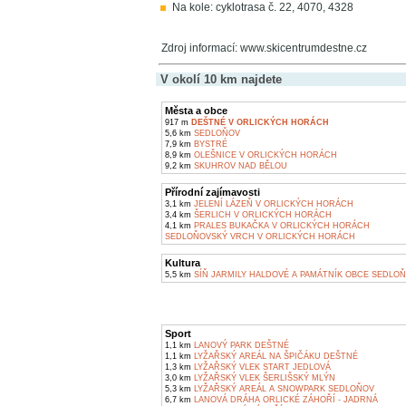
Na kole: cyklotrasa č. 22, 4070, 4328
Zdroj informací: www.skicentrumdestne.cz
V okolí 10 km najdete
Města a obce
917 m
DEŠTNÉ V ORLICKÝCH HORÁCH
5,6 km
SEDLOŇOV
7,9 km
BYSTRÉ
8,9 km
OLEŠNICE V ORLICKÝCH HORÁCH
9,2 km
SKUHROV NAD BĚLOU
Přírodní zajímavosti
3,1 km
JELENÍ LÁZEŇ V ORLICKÝCH HORÁCH
3,4 km
ŠERLICH V ORLICKÝCH HORÁCH
4,1 km
PRALES BUKAČKA V ORLICKÝCH HORÁCH
SEDLOŇOVSKÝ VRCH V ORLICKÝCH HORÁCH
Kultura
5,5 km
SÍŇ JARMILY HALDOVÉ A PAMÁTNÍK OBCE SEDLO
Sport
1,1 km
LANOVÝ PARK DEŠTNÉ
1,1 km
LYŽAŘSKÝ AREÁL NA ŠPIČÁKU DEŠTNÉ
1,3 km
LYŽAŘSKÝ VLEK START JEDLOVÁ
3,0 km
LYŽAŘSKÝ VLEK ŠERLIŠSKÝ MLÝN
5,3 km
LYŽAŘSKÝ AREÁL A SNOWPARK SEDLOŇOV
6,7 km
LANOVÁ DRÁHA ORLICKÉ ZÁHOŘÍ - JADRNÁ