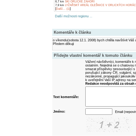
6,7 km
SKI ORLICKÉ ZÁHOŘÍ
7,9 km
LYŽAŘSKÝ AREÁL OLEŠNICE V ORLICKÝCH HORÁ
[
]
Další... (1)
Další možnosti regionu ...
Komentáře k článku
o víkendu(sobota 12.1. 2008) bych chtěla navštívit Váš ar
Předem děkuji
Přidejte vlastní komentář k tomuto článku
Vážení návštěvníci, komentáře k m
ostatním. Nejedná se o chatovou m
smazat příspěvky nesouvisející s
porušující zákony ČR, vulgární, sp
nezákonné, propagující jakoukoliv
k uveřejnění Vaší IP adresy na s
Redakce neodpovídá za obsah d
Text komentáře:
Jméno:
Email (nepovi