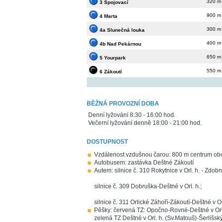
320 m
3 Spojovací
900 m
4 Marta
300 m
4a Slunečná louka
400 m
4b Nad Pekárnou
650 m
5 Yourpark
550 m
6 Zákoutí
BĚŽNÁ PROVOZNÍ DOBA
Denní lyžování 8:30 - 16:00 hod.
Večerní lyžování denně 18:00 - 21:00 hod.
DOSTUPNOST
Vzdálenost vzdušnou čarou: 800 m centrum obc
Autobusem: zastávka Deštné Zákoutí
Autem: silnice č. 310 Rokytnice v Orl. h. - Zdobni
silnice č. 309 Dobruška-Deštné v Orl. h.;
silnice č. 311 Orlické Záhoří-Zákoutí-Deštné v Or
Pěšky: červená TZ: Opočno-Rovné-Deštné v Orl.
zelená TZ Deštné v Orl. h. (Sv.Matouš)-Šerlišský