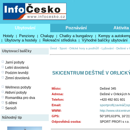
Ubytování
Poznávání
Aktivita
Hotely
Penziony
Chalupy
Chatky a bungalovy
Kempy a autokem
|
|
|
|
Ubytovny a hostely
Rekreační střediska
Výhodné balíčky ubytování
|
|
|
Úvod
-
Sport
-
Orlické hory a podhůří
-
Lyžování
-
Deštné v 
Ubytovací balíčky
Jarní pobyty
Letní dovolená
SKICENTRUM DEŠTNÉ V ORLIC
Podzim levněji
Zimní dovolená
Wellness pobyty
Místo:
Deštné 345
Aktivní pobyty
Adresa:
Deštné v Orlických h
Romantika pro dva
Telefon:
+420 492 601 601
S dětmi
Email:
sportprofi(zavináč)sp
Senioři
WWW:
http://www.skicentru
GPS:
50°18'0,619"N, 16°21
Náhodný tip
Odpovědná osoba:
SPORT PROFI s r.o.