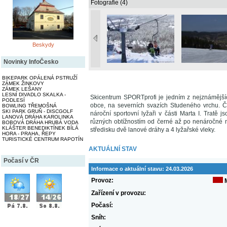
Fotografie (4)
Beskydy
Novinky InfoČesko
BIKEPARK OPÁLENÁ PSTRUŽÍ
ZÁMEK ŽINKOVY
ZÁMEK LEŠANY
LESNÍ DIVADLO SKALKA -
Skicentrum SPORTprofi je jedním z nejznámějších
PODLESÍ
obce, na severních svazích Studeného vrchu. Čás
BOWLING TŘEMOŠNÁ
SKI PARK GRUŇ - DISCGOLF
nároční sportovní lyžaři v části Marta I. Tratě
LANOVÁ DRÁHA KAROLINKA
různých obtížnostím od černé až po nenáročné m
BOBOVÁ DRÁHA HRUBÁ VODA
KLÁŠTER BENEDIKTÍNEK BÍLÁ
středisku dvě lanové dráhy a 4 lyžařské vleky.
HORA - PRAHA, ŘEPY
TURISTICKÉ CENTRUM RAPOTÍN
AKTUÁLNÍ STAV
Počasí v ČR
Informace o aktuální stavu:
24.03.2026
Provoz:
Zařízení v provozu:
Počasí:
Sníh: