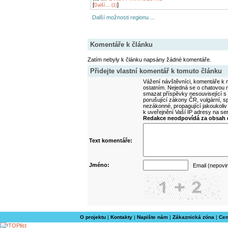
[
]
Další... (1)
Další možnosti regionu ...
Komentáře k článku
Zatím nebyly k článku napsány žádné komentáře.
Přidejte vlastní komentář k tomuto článku
Vážení návštěvníci, komentáře k m
ostatním. Nejedná se o chatovou m
smazat příspěvky nesouvisející s
porušující zákony ČR, vulgární, sp
nezákonné, propagující jakoukoliv
k uveřejnění Vaší IP adresy na s
Redakce neodpovídá za obsah d
Text komentáře:
Jméno:
Email (nepovi
O projektu
|
Kontakty
|
Napište nám
|
Zákaznická zóna
|
Cen