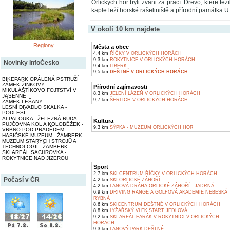
Orlických hor byli zváni za prací. Dřevo, které tě
kaple leží horské rašeliniště a přírodní památka U
V okolí 10 km najdete
Regiony
Města a obce
4,4 km
ŘÍČKY V ORLICKÝCH HORÁCH
9,3 km
ROKYTNICE V ORLICKÝCH HORÁCH
Novinky InfoČesko
9,4 km
LIBERK
9,5 km
DEŠTNÉ V ORLICKÝCH HORÁCH
BIKEPARK OPÁLENÁ PSTRUŽÍ
ZÁMEK ŽINKOVY
Přírodní zajímavosti
MIKULÁŠTÍKOVO FOJTSTVÍ V
8,3 km
JELENÍ LÁZEŇ V ORLICKÝCH HORÁCH
JASENNÉ
9,7 km
ŠERLICH V ORLICKÝCH HORÁCH
ZÁMEK LEŠANY
LESNÍ DIVADLO SKALKA -
PODLESÍ
ALPALOUKA - ŽELEZNÁ RUDA
Kultura
PŮJČOVNA KOL A KOLOBĚŽEK -
9,3 km
SÝPKA - MUZEUM ORLICKÝCH HOR
VRBNO POD PRADĚDEM
HASIČSKÉ MUZEUM - ŽAMBERK
MUZEUM STARÝCH STROJŮ A
TECHNOLOGIÍ - ŽAMBERK
SKI AREÁL SACHROVKA -
ROKYTNICE NAD JIZEROU
Sport
2,7 km
SKI CENTRUM ŘÍČKY V ORLICKÝCH HORÁCH
Počasí v ČR
4,2 km
SKI ORLICKÉ ZÁHOŘÍ
4,2 km
LANOVÁ DRÁHA ORLICKÉ ZÁHOŘÍ - JADRNÁ
6,9 km
DRIVING RANGE A GOLFOVÁ AKADEMIE NEBESKÁ
RYBNÁ
8,6 km
SKICENTRUM DEŠTNÉ V ORLICKÝCH HORÁCH
8,8 km
LYŽAŘSKÝ VLEK START JEDLOVÁ
9,2 km
SKI AREÁL FARÁK V ROKYTNICI V ORLICKÝCH
HORÁCH
9,3 km
LANOVÝ PARK DEŠTNÉ