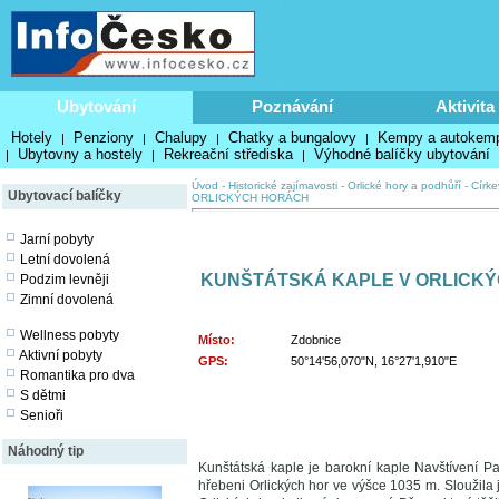
Ubytování
Poznávání
Aktivita
Hotely
Penziony
Chalupy
Chatky a bungalovy
Kempy a autokem
|
|
|
|
Ubytovny a hostely
Rekreační střediska
Výhodné balíčky ubytování
|
|
|
Úvod
-
Historické zajímavosti
-
Orlické hory a podhůří
-
Círke
Ubytovací balíčky
ORLICKÝCH HORÁCH
Jarní pobyty
Letní dovolená
KUNŠTÁTSKÁ KAPLE V ORLICK
Podzim levněji
Zimní dovolená
Wellness pobyty
Místo:
Zdobnice
Aktivní pobyty
GPS:
50°14'56,070"N, 16°27'1,910"E
Romantika pro dva
S dětmi
Senioři
Náhodný tip
Kunštátská kaple je barokní kaple Navštívení 
hřebeni Orlických hor ve výšce 1035 m. Sloužila j