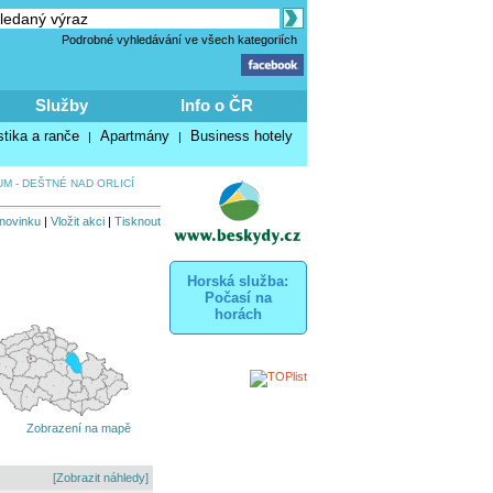
Podrobné vyhledávání ve všech kategoriích
Služby
Info o ČR
stika a ranče
Apartmány
Business hotely
|
|
M - DEŠTNÉ NAD ORLICÍ
 novinku
|
Vložit akci
|
Tisknout
Horská služba:
Počasí na
horách
Zobrazení na mapě
[Zobrazit náhledy]