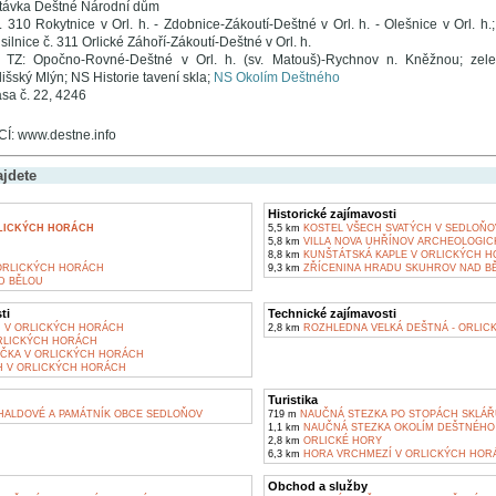
távka Deštné Národní dům
. 310 Rokytnice v Orl. h. - Zdobnice-Zákoutí-Deštné v Orl. h. - Olešnice v Orl. h.
 silnice č. 311 Orlické Záhoří-Zákoutí-Deštné v Orl. h.
 TZ: Opočno-Rovné-Deštné v Orl. h. (sv. Matouš)-Rychnov n. Kněžnou; zel
išský Mlýn; NS Historie tavení skla;
NS Okolím Deštného
asa č. 22, 4246
: www.destne.info
ajdete
Historické zajímavosti
LICKÝCH HORÁCH
5,5 km
KOSTEL VŠECH SVATÝCH V SEDLOŇO
5,8 km
VILLA NOVA UHŘÍNOV ARCHEOLOGIC
8,8 km
KUNŠTÁTSKÁ KAPLE V ORLICKÝCH 
ORLICKÝCH HORÁCH
9,3 km
ZŘÍCENINA HRADU SKUHROV NAD B
D BĚLOU
ti
Technické zajímavosti
Ň V ORLICKÝCH HORÁCH
2,8 km
ROZHLEDNA VELKÁ DEŠTNÁ - ORLIC
RLICKÝCH HORÁCH
ČKA V ORLICKÝCH HORÁCH
 V ORLICKÝCH HORÁCH
Turistika
 HALDOVÉ A PAMÁTNÍK OBCE SEDLOŇOV
719 m
NAUČNÁ STEZKA PO STOPÁCH SKLÁŘ
1,1 km
NAUČNÁ STEZKA OKOLÍM DEŠTNÉHO
2,8 km
ORLICKÉ HORY
6,3 km
HORA VRCHMEZÍ V ORLICKÝCH HOR
Obchod a služby