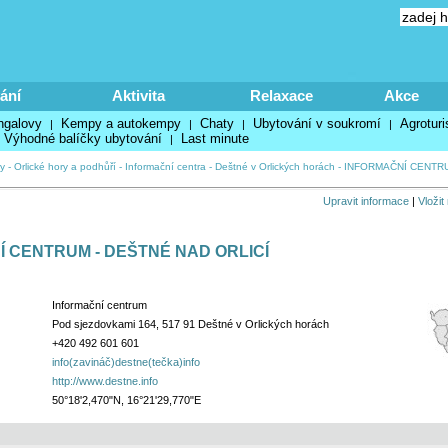
ání
Aktivita
Relaxace
Akce
ngalovy
Kempy a autokempy
Chaty
Ubytování v soukromí
Agroturi
|
|
|
|
Výhodné balíčky ubytování
Last minute
|
y
-
Orlické hory a podhůří
-
Informační centra
-
Deštné v Orlických horách
-
INFORMAČNÍ CENTRU
Upravit informace
|
Vložit
 CENTRUM - DEŠTNÉ NAD ORLICÍ
Informační centrum
Pod sjezdovkami 164, 517 91 Deštné v Orlických horách
+420 492 601 601
info(zavináč)destne(tečka)info
http://www.destne.info
50°18'2,470"N, 16°21'29,770"E