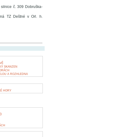
; silnice č. 309 Dobruška-
ená TZ Deštné v Orl. h.
VĚ
KÝ SKANZEN
HORÁCH
ĚLOU A ROZHLEDNA
KÉ HORY
Ů
ÁCH