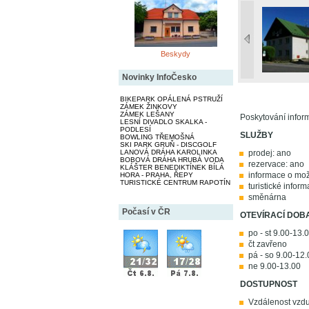
Beskydy
Novinky InfoČesko
BIKEPARK OPÁLENÁ PSTRUŽÍ
ZÁMEK ŽINKOVY
ZÁMEK LEŠANY
Poskytování inform
LESNÍ DIVADLO SKALKA -
PODLESÍ
SLUŽBY
BOWLING TŘEMOŠNÁ
SKI PARK GRUŇ - DISCGOLF
LANOVÁ DRÁHA KAROLINKA
prodej: ano
BOBOVÁ DRÁHA HRUBÁ VODA
rezervace: ano
KLÁŠTER BENEDIKTÍNEK BÍLÁ
informace o mož
HORA - PRAHA, ŘEPY
TURISTICKÉ CENTRUM RAPOTÍN
turistické infor
směnárna
Počasí v ČR
OTEVÍRACÍ DOB
po - st 9.00-13.
čt zavřeno
pá - so 9.00-12
ne 9.00-13.00
DOSTUPNOST
Vzdálenost vzdu