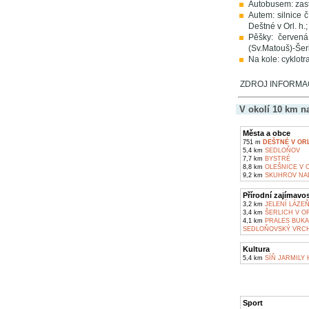
Autobusem: zas
Autem: silnice č
Deštné v Orl. h.;
Pěšky: červená
(Sv.Matouš)-Šerl
Na kole: cyklotr
ZDROJ INFORMACÍ
V okolí 10 km n
Města a obce
751 m
DEŠTNÉ V OR
5,4 km
SEDLOŇOV
7,7 km
BYSTRÉ
8,8 km
OLEŠNICE V 
9,2 km
SKUHROV NA
Přírodní zajímavos
3,2 km
JELENÍ LÁZE
3,4 km
ŠERLICH V O
4,1 km
PRALES BUKA
SEDLOŇOVSKÝ VRCH
Kultura
5,4 km
SÍŇ JARMILY
Sport