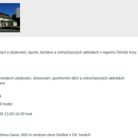
ací o ubytování, sportu, turistice a volnočasových aktivitách v regionu Orlické hory.
nostech ubytování, stravování, sportovním dění a volnočasových aktivitách
mace
A
00 hodin
.00 13.00-16.00 hod.
šnou čarou: 800 m centrum obce Deštné v Orl. horách