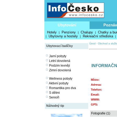
Ubytování
Poznáv
Hotely
Penziony
Chalupy
Chatky a bu
|
|
|
Ubytovny a hostely
Rekreační střediska
|
|
|
Úvod
-
Obchod a služb
Ubytovací balíčky
Jarní pobyty
Letní dovolená
INFORMAČNÍ
Podzim levněji
Zimní dovolená
Wellness pobyty
Místo:
Aktivní pobyty
Adresa:
Romantika pro dva
Telefon:
S dětmi
Email:
Senioři
WWW:
GPS:
Náhodný tip
Fotografie (1)