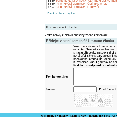
4,4 km
TURISTICKÉ INFORMAČNÍ CENTRUM ČESKÁ TŘE
5,5 km
INFORMAČNÍ CENTRUM - ÚSTÍ NAD ORLICÍ
8,7 km
INFORMAČNÍ CENTRUM - LITOMYŠL
Další možnosti regionu ...
Komentáře k článku
Zatím nebyly k článku napsány žádné komentáře.
Přidejte vlastní komentář k tomuto článku
Vážení návštěvníci, komentáře k m
ostatním. Nejedná se o chatovou m
smazat příspěvky nesouvisející s
porušující zákony ČR, vulgární, sp
nezákonné, propagující jakoukoliv
k uveřejnění Vaší IP adresy na s
Redakce neodpovídá za obsah d
Text komentáře:
Jméno:
Email (nepovi
O projektu
|
Kontakty
|
Napište nám
|
Zákaznická zóna
|
Cen