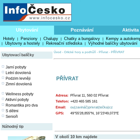
Ubytování
Poznávání
Aktivita
Hotely
Penziony
Chalupy
Chatky a bungalovy
Kempy a autokem
|
|
|
|
Ubytovny a hostely
Rekreační střediska
Výhodné balíčky ubytování
|
|
|
Úvod
-
Orlické hory a podhůří
-
Přívrat
-
PŘÍVRAT
Ubytovací balíčky
Jarní pobyty
Letní dovolená
PŘÍVRAT
Podzim levněji
Zimní dovolená
Wellness pobyty
Adresa:
Přívrat 11, 560 02 Přívrat
Aktivní pobyty
Telefon:
+420 465 585 161
Romantika pro dva
Email:
ou(zavináč)privrat(tečka)cz
S dětmi
GPS:
49°55'28,855"N, 16°23'49,073"E
Senioři
Náhodný tip
V okolí 10 km najdete