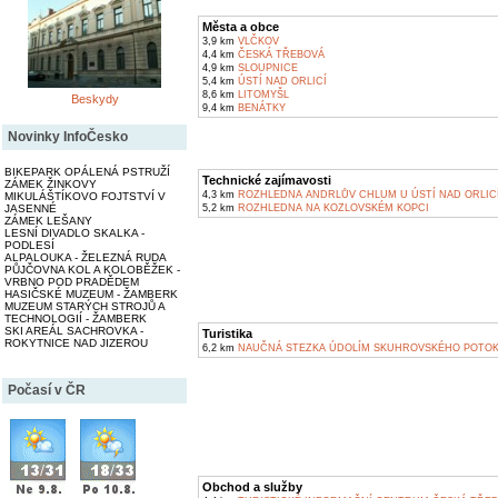
Města a obce
3,9 km
VLČKOV
4,4 km
ČESKÁ TŘEBOVÁ
4,9 km
SLOUPNICE
5,4 km
ÚSTÍ NAD ORLICÍ
8,6 km
LITOMYŠL
Beskydy
9,4 km
BENÁTKY
Novinky InfoČesko
BIKEPARK OPÁLENÁ PSTRUŽÍ
Technické zajímavosti
ZÁMEK ŽINKOVY
4,3 km
ROZHLEDNA ANDRLŮV CHLUM U ÚSTÍ NAD ORLIC
MIKULÁŠTÍKOVO FOJTSTVÍ V
JASENNÉ
5,2 km
ROZHLEDNA NA KOZLOVSKÉM KOPCI
ZÁMEK LEŠANY
LESNÍ DIVADLO SKALKA -
PODLESÍ
ALPALOUKA - ŽELEZNÁ RUDA
PŮJČOVNA KOL A KOLOBĚŽEK -
VRBNO POD PRADĚDEM
HASIČSKÉ MUZEUM - ŽAMBERK
MUZEUM STARÝCH STROJŮ A
TECHNOLOGIÍ - ŽAMBERK
SKI AREÁL SACHROVKA -
Turistika
ROKYTNICE NAD JIZEROU
6,2 km
NAUČNÁ STEZKA ÚDOLÍM SKUHROVSKÉHO POTO
Počasí v ČR
Obchod a služby