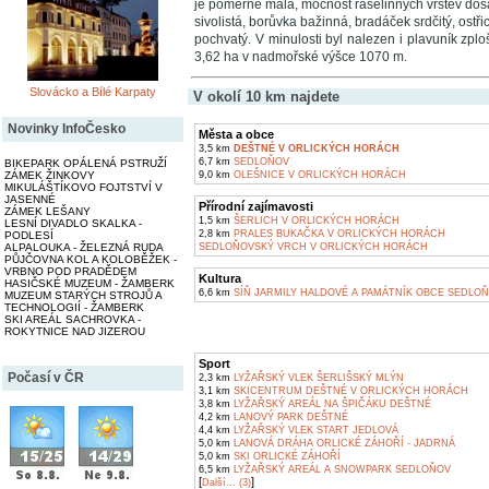
je poměrně malá, mocnost rašelinných vrstev dosah
sivolistá, borůvka bažinná, bradáček srdčitý, ostř
pochvatý. V minulosti byl nalezen i plavuník zplo
3,62 ha v nadmořské výšce 1070 m.
Slovácko a Bílé Karpaty
V okolí 10 km najdete
Novinky InfoČesko
Města a obce
3,5 km
DEŠTNÉ V ORLICKÝCH HORÁCH
6,7 km
SEDLOŇOV
BIKEPARK OPÁLENÁ PSTRUŽÍ
ZÁMEK ŽINKOVY
9,0 km
OLEŠNICE V ORLICKÝCH HORÁCH
MIKULÁŠTÍKOVO FOJTSTVÍ V
JASENNÉ
Přírodní zajímavosti
ZÁMEK LEŠANY
1,5 km
ŠERLICH V ORLICKÝCH HORÁCH
LESNÍ DIVADLO SKALKA -
2,8 km
PRALES BUKAČKA V ORLICKÝCH HORÁCH
PODLESÍ
ALPALOUKA - ŽELEZNÁ RUDA
SEDLOŇOVSKÝ VRCH V ORLICKÝCH HORÁCH
PŮJČOVNA KOL A KOLOBĚŽEK -
VRBNO POD PRADĚDEM
Kultura
HASIČSKÉ MUZEUM - ŽAMBERK
6,6 km
SÍŇ JARMILY HALDOVÉ A PAMÁTNÍK OBCE SEDLO
MUZEUM STARÝCH STROJŮ A
TECHNOLOGIÍ - ŽAMBERK
SKI AREÁL SACHROVKA -
ROKYTNICE NAD JIZEROU
Sport
Počasí v ČR
2,3 km
LYŽAŘSKÝ VLEK ŠERLIŠSKÝ MLÝN
3,1 km
SKICENTRUM DEŠTNÉ V ORLICKÝCH HORÁCH
3,8 km
LYŽAŘSKÝ AREÁL NA ŠPIČÁKU DEŠTNÉ
4,2 km
LANOVÝ PARK DEŠTNÉ
4,4 km
LYŽAŘSKÝ VLEK START JEDLOVÁ
5,0 km
LANOVÁ DRÁHA ORLICKÉ ZÁHOŘÍ - JADRNÁ
5,0 km
SKI ORLICKÉ ZÁHOŘÍ
6,5 km
LYŽAŘSKÝ AREÁL A SNOWPARK SEDLOŇOV
[
]
Další... (3)