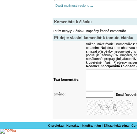
Další možnosti regionu ...
Komentáře k článku
Zatím nebyly k článku napsány žádné komentáře.
Přidejte vlastní komentář k tomuto článku
Vážení návštěvníci, komentáře k m
ostatním. Nejedná se o chatovou m
smazat příspěvky nesouvisející s
porušující zákony ČR, vulgární, sp
nezákonné, propagující jakoukoliv
k uveřejnění Vaší IP adresy na s
Redakce neodpovídá za obsah d
Text komentáře:
Jméno:
Email (nepovi
O projektu
|
Kontakty
|
Napište nám
|
Zákaznická zóna
|
Cen