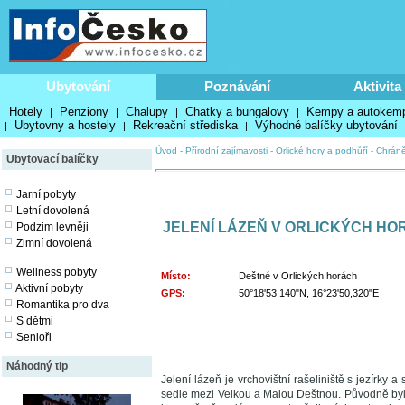
Ubytování
Poznávání
Aktivita
Hotely
Penziony
Chalupy
Chatky a bungalovy
Kempy a autokem
|
|
|
|
Ubytovny a hostely
Rekreační střediska
Výhodné balíčky ubytování
|
|
|
Úvod
-
Přírodní zajímavosti
-
Orlické hory a podhůří
-
Chrán
Ubytovací balíčky
Jarní pobyty
Letní dovolená
JELENÍ LÁZEŇ V ORLICKÝCH H
Podzim levněji
Zimní dovolená
Wellness pobyty
Místo:
Deštné v Orlických horách
Aktivní pobyty
GPS:
50°18'53,140"N, 16°23'50,320"E
Romantika pro dva
S dětmi
Senioři
Náhodný tip
Jelení lázeň je vrchovištní rašeliniště s jezírky
sedle mezi Velkou a Malou Deštnou. Původně bylo