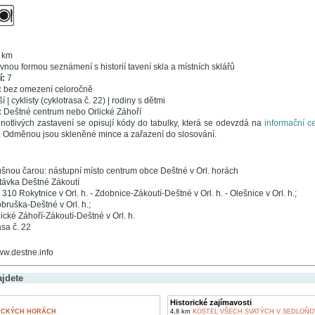
 km
nou formou seznámení s historií tavení skla a místních sklářů
í:
7
:
bez omezení celoročně
í | cyklisty (cyklotrasa č. 22) | rodiny s dětmi
:
Deštné centrum nebo Orlické Záhoří
dnotlivých zastavení se opisují kódy do tabulky, která se odevzdá na
informační 
. Odměnou jsou skleněné mince a zařazení do slosování.
šnou čarou: nástupní místo centrum obce Deštné v Orl. horách
távka Deštné Zákoutí
 310 Rokytnice v Orl. h. - Zdobnice-Zákoutí-Deštné v Orl. h. - Olešnice v Orl. h.;
obruška-Deštné v Orl. h.;
lické Záhoří-Zákoutí-Deštné v Orl. h.
asa č. 22
ww.destne.info
ajdete
Historické zajímavosti
LICKÝCH HORÁCH
4,8 km
KOSTEL VŠECH SVATÝCH V SEDLOŇO