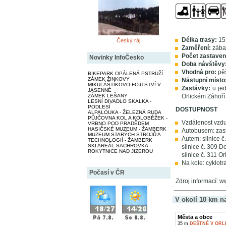
Délka trasy:
15
Český ráj
Zaměření:
zábav
Počet zastaven
Novinky InfoČesko
Doba návštěvy
Vhodná pro:
pěš
BIKEPARK OPÁLENÁ PSTRUŽÍ
ZÁMEK ŽINKOVY
Nástupní místo
MIKULÁŠTÍKOVO FOJTSTVÍ V
Zastávky:
u je
JASENNÉ
ZÁMEK LEŠANY
Orlickém Záhoří
LESNÍ DIVADLO SKALKA -
PODLESÍ
DOSTUPNOST
ALPALOUKA - ŽELEZNÁ RUDA
PŮJČOVNA KOL A KOLOBĚŽEK -
Vzdálenost vzdu
VRBNO POD PRADĚDEM
HASIČSKÉ MUZEUM - ŽAMBERK
Autobusem: zas
MUZEUM STARÝCH STROJŮ A
Autem: silnice č.
TECHNOLOGIÍ - ŽAMBERK
SKI AREÁL SACHROVKA -
silnice č. 309 D
ROKYTNICE NAD JIZEROU
silnice č. 311 Or
Na kole: cyklotr
Počasí v ČR
Zdroj informací: w
V okolí 10 km n
Města a obce
35 m
DEŠTNÉ V OR