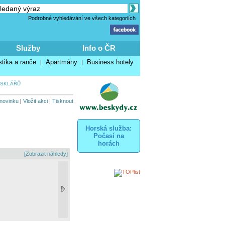
Podrobné vyhledávání ve všech kategoriích
Služby
Info o ČR
stika a ranče
Apartmány
Business hotely
|
|
 SKLÁŘŮ
 novinku
|
Vložit akci
|
Tisknout
Horská služba:
Počasí na
horách
[Zobrazit náhledy]