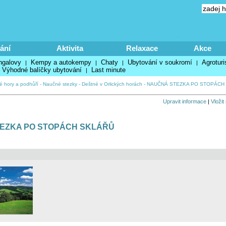
ání
Aktivita
Relaxace
Akce
ngalovy
Kempy a autokempy
Chaty
Ubytování v soukromí
Agroturi
|
|
|
|
Výhodné balíčky ubytování
Last minute
|
ké hory a podhůří
-
Naučné stezky
-
Deštné v Orlických horách
-
NAUČNÁ STEZKA PO STOPÁCH
Upravit informace
|
Vložit
EZKA PO STOPÁCH SKLÁŘŮ