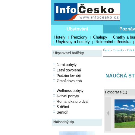
Ubytování
Poznáv
Hotely
Penziony
Chalupy
Chatky a bu
|
|
|
Ubytovny a hostely
Rekreační střediska
|
|
|
Úvod
-
Turistika
-
Orlic
Ubytovací balíčky
Jarní pobyty
Letní dovolená
NAUČNÁ ST
Podzim levněji
Zimní dovolená
Wellness pobyty
Fotografie (1)
Aktivní pobyty
Romantika pro dva
S dětmi
Senioři
Náhodný tip