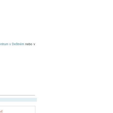
centrum v Deštném
nebo v
VĚ