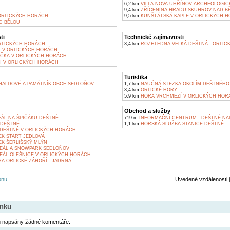
6,2 km
VILLA NOVA UHŘÍNOV ARCHEOLOGIC
9,4 km
ZŘÍCENINA HRADU SKUHROV NAD B
ORLICKÝCH HORÁCH
9,5 km
KUNŠTÁTSKÁ KAPLE V ORLICKÝCH 
D BĚLOU
ti
Technické zajímavosti
RLICKÝCH HORÁCH
3,4 km
ROZHLEDNA VELKÁ DEŠTNÁ - ORLIC
Ň V ORLICKÝCH HORÁCH
ČKA V ORLICKÝCH HORÁCH
 V ORLICKÝCH HORÁCH
Turistika
 HALDOVÉ A PAMÁTNÍK OBCE SEDLOŇOV
1,7 km
NAUČNÁ STEZKA OKOLÍM DEŠTNÉHO
3,4 km
ORLICKÉ HORY
5,9 km
HORA VRCHMEZÍ V ORLICKÝCH HOR
Obchod a služby
ÁL NA ŠPIČÁKU DEŠTNÉ
719 m
INFORMAČNÍ CENTRUM - DEŠTNÉ NAD
 DEŠTNÉ
1,1 km
HORSKÁ SLUŽBA STANICE DEŠTNÉ
DEŠTNÉ V ORLICKÝCH HORÁCH
EK START JEDLOVÁ
EK ŠERLIŠSKÝ MLÝN
EÁL A SNOWPARK SEDLOŇOV
EÁL OLEŠNICE V ORLICKÝCH HORÁCH
A ORLICKÉ ZÁHOŘÍ - JADRNÁ
nu ...
Uvedené vzdálenosti 
ánku
u napsány žádné komentáře.