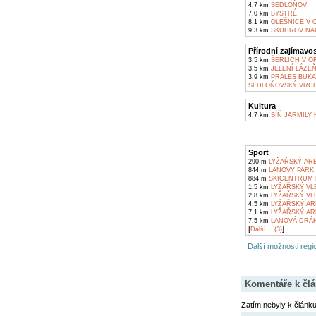
4,7 km
SEDLOŇOV
7,0 km
BYSTRÉ
8,1 km
OLEŠNICE V 
9,3 km
SKUHROV NA
Přírodní zajímavos
3,5 km
ŠERLICH V O
3,5 km
JELENÍ LÁZE
3,9 km
PRALES BUKA
SEDLOŇOVSKÝ VRCH
Kultura
4,7 km
SÍŇ JARMILY
Sport
290 m
LYŽAŘSKÝ ARE
844 m
LANOVÝ PARK
884 m
SKICENTRUM 
1,5 km
LYŽAŘSKÝ VL
2,8 km
LYŽAŘSKÝ VL
4,5 km
LYŽAŘSKÝ AR
7,1 km
LYŽAŘSKÝ AR
7,5 km
LANOVÁ DRÁH
[
]
Další... (3)
Další možnosti regio
Komentáře k čl
Zatím nebyly k článk