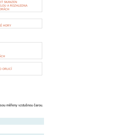
KÝ SKANZEN
ĚLOU A ROZHLEDNA
HORÁCH
KÉ HORY
ÁCH
 ORLICÍ
jsou měřeny vzdušnou čarou.