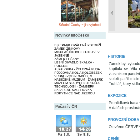
Střední Čechy ~ jihovýchod
Novinky InfoČesko
BIKEPARK OPÁLENÁ PSTRUŽÍ
ZÁMEK ŽINKOVY
MIKULÁŠTÍKOVO FOJTSTVÍ V
JASENNÉ
HISTORIE
ZÁMEK LEŠANY
LESNÍ DIVADLO SKALKA -
Zámek byl vybudová
PODLESÍ
kapitula sv. Vít
ALPALOUKA - ŽELEZNÁ RUDA
PŮJČOVNA KOL A KOLOBĚŽEK -
vlastníkem panství
VRBNO POD PRADĚDEM
století patřil mí
HASIČSKÉ MUZEUM - ŽAMBERK
MUZEUM STARÝCH STROJŮ A
Truhlář, který sídl
TECHNOLOGIÍ - ŽAMBERK
SKI AREÁL SACHROVKA -
ROKYTNICE NAD JIZEROU
EXPOZICE
Prohlídková trasa 
Počasí v ČR
V dalších prostorá
PROVOZNÍ DOBA
Otevřeno ČERVEN a
CENÍK