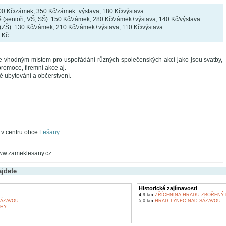
00 Kč/zámek, 350 Kč/zámek+výstava, 180 Kč/výstava.
 (senioři, VŠ, SŠ): 150 Kč/zámek, 280 Kč/zámek+výstava, 140 Kč/výstava.
(ZŠ): 130 Kč/zámek, 210 Kč/zámek+výstava, 110 Kč/výstava.
 Kč
e vhodným místem pro uspořádání různých společenských akcí jako jsou svatby,
 promoce, firemní akce aj.
é ubytování a občerstvení.
 v centru obce
Lešany
.
www.zameklesany.cz
ajdete
Historické zajímavosti
4,9 km
ZŘÍCENINA HRADU ZBOŘENÝ 
ÁZAVOU
5,0 km
HRAD TÝNEC NAD SÁZAVOU
AHY