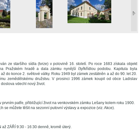
n ze staršího sídla (tvrze) v polovině 16. století. Po roce 1683 získala objekt
a na Pražském hradě a dala zámku nynější čtyřkřídlou podobu. Kapitula byla
 až do konce 2. světové války. Roku 1949 byl zámek zestátněn a až do 90. let 20.
stnímu zemědělskému družstvu. V prosinci 1996 zámek koupil od obce Ladislav
u doslova vdechl nový život.
v prvním patře, přibližující život na venkovském zámku Lešany kolem roku 1900.
ch se můžete těšit na sezonní putovní výstavy a expozice (viz. Akce).
ž ZÁŘÍ 9:30 - 16:30 denně, kromě úterý.