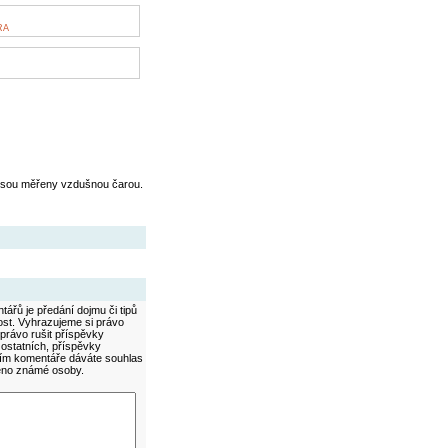
RA
jsou měřeny vzdušnou čarou.
ářů je předání dojmu či tipů
ost. Vyhrazujeme si právo
právo rušit příspěvky
 ostatních, příspěvky
áním komentáře dáváte souhlas
méno známé osoby.