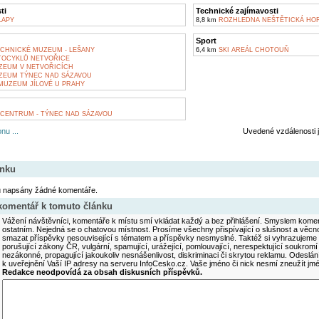
ti
Technické zajímavosti
LAPY
8,8 km
ROZHLEDNA NEŠTĚTICKÁ HO
Sport
CHNICKÉ MUZEUM - LEŠANY
6,4 km
SKI AREÁL CHOTOUŇ
OCYKLŮ NETVOŘICE
EUM V NETVOŘICÍCH
EUM TÝNEC NAD SÁZAVOU
MUZEUM JÍLOVÉ U PRAHY
CENTRUM - TÝNEC NAD SÁZAVOU
nu ...
Uvedené vzdálenosti 
ánku
u napsány žádné komentáře.
 komentář k tomuto článku
Vážení návštěvníci, komentáře k místu smí vkládat každý a bez přihlášení. Smyslem koment
ostatním. Nejedná se o chatovou místnost. Prosíme všechny přispívající o slušnost a věcn
smazat příspěvky nesouvisející s tématem a příspěvky nesmyslné. Taktéž si vyhrazujeme 
porušující zákony ČR, vulgární, spamující, urážející, pomlouvající, nerespektující soukromí
nezákonné, propagující jakoukoliv nesnášenlivost, diskriminaci či skrytou reklamu. Odesl
k uveřejnění Vaší IP adresy na serveru InfoCesko.cz. Vaše jméno či nick nesmí zneužít j
Redakce neodpovídá za obsah diskusních příspěvků.