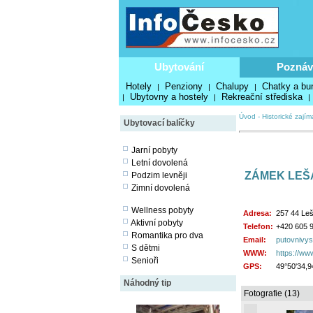
Ubytování
Poznáv
Hotely
Penziony
Chalupy
Chatky a bu
|
|
|
Ubytovny a hostely
Rekreační střediska
|
|
|
Úvod
-
Historické zajím
Ubytovací balíčky
Jarní pobyty
Letní dovolená
ZÁMEK LEŠ
Podzim levněji
Zimní dovolená
Wellness pobyty
Adresa:
257 44 Le
Aktivní pobyty
Telefon:
+420 605 
Romantika pro dva
Email:
putovnivy
S dětmi
WWW:
https://ww
Senioři
GPS:
49°50'34,9
Náhodný tip
Fotografie (13)