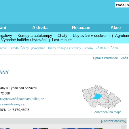
ání
Aktivita
Relaxace
Akce
ngalovy
Kempy a autokempy
Chaty
Ubytování v soukromí
Agroturi
|
|
|
|
Výhodné balíčky ubytování
Last minute
|
avosti
-
Střední Čechy - jihovýchod
-
Hrady, zámky a zříceniny
-
Lešany
-
ZÁMEK LEŠANY
Upravit informace
|
Vložit
ANY
šany u Týnce nad Sázavou
972 588
stavy(zavináč)seznam(tečka)cz
w.zameklesany.cz/
40"N, 14°31'30,450"E
Zobrazení na mapě
[Zobrazit náhledy]