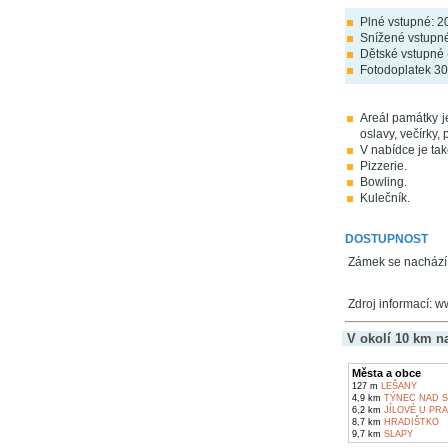
Plné vstupné: 2
Snížené vstupné
Dětské vstupné 
Fotodoplatek 30
Areál památky j
oslavy, večírky,
V nabídce je tak
Pizzerie.
Bowling.
Kulečník.
DOSTUPNOST
Zámek se nachází
Zdroj informací: 
V okolí 10 km n
Města a obce
127 m
LEŠANY
4,9 km
TÝNEC NAD S
6,2 km
JÍLOVÉ U PR
8,7 km
HRADIŠTKO
9,7 km
SLAPY