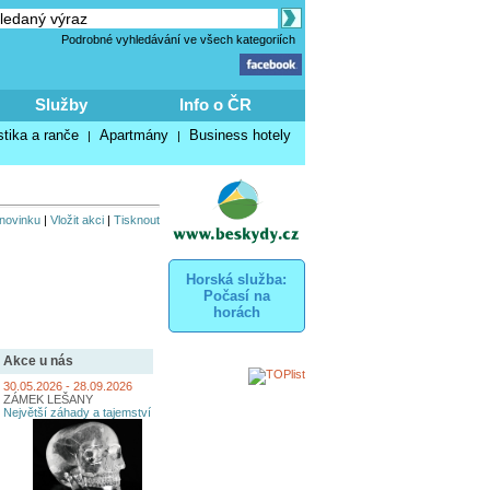
Podrobné vyhledávání ve všech kategoriích
Služby
Info o ČR
stika a ranče
Apartmány
Business hotely
|
|
 novinku
|
Vložit akci
|
Tisknout
Horská služba:
Počasí na
horách
Akce u nás
30.05.2026 - 28.09.2026
ZÁMEK LEŠANY
Největší záhady a tajemství