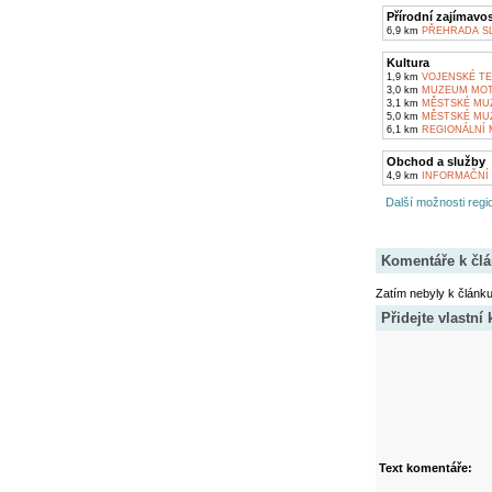
Přírodní zajímavos
6,9 km
PŘEHRADA S
Kultura
1,9 km
VOJENSKÉ TE
3,0 km
MUZEUM MOT
3,1 km
MĚSTSKÉ MUZ
5,0 km
MĚSTSKÉ MUZ
6,1 km
REGIONÁLNÍ 
Obchod a služby
4,9 km
INFORMAČNÍ 
Další možnosti regio
Komentáře k čl
Zatím nebyly k článk
Přidejte vlastní
Text komentáře: