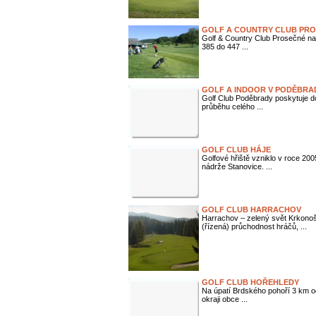
GOLF A COUNTRY CLUB PR
Golf & Country Club Prosečné na
385 do 447 ...
GOLF A INDOOR V PODĚBRA
Golf Club Poděbrady poskytuje dos
průběhu celého ...
GOLF CLUB HÁJE
Golfové hřiště vzniklo v roce 20
nádrže Stanovice. ...
GOLF CLUB HARRACHOV
Harrachov – zelený svět Krkonoš
(řízená) průchodnost hráčů, ...
GOLF CLUB HOŘEHLEDY
Na úpatí Brdského pohoří 3 km od
okraji obce ...