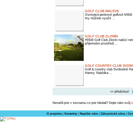
GOLF CLUB MALEVIL
Osmnácti jamkové golfové hřiště
hry můžete využít ...
GOLF CLUB ZLONÍN
Hřiště Golf Club Zlonín nabízí netr
příjemném prostředí ...
GOLF COUNTRY CLUB SVOB
Golf & country club Svobodné Ha
Hamry. Nabídka ...
<< předchozí
Nenašli jste v seznamu co jste hledali? Dejte nám svůj
t
O projektu
|
Kontakty
|
Napište nám
|
Zákaznická zóna
|
Cen