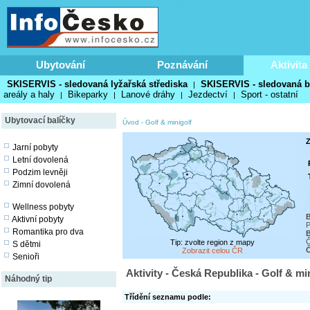
Ubytování
Poznávání
Aktivita
SKISERVIS - sledovaná lyžařská střediska
SKISERVIS - sledovaná b
|
areály a haly
Bikeparky
Lanové dráhy
Jezdectví
Sport - ostatní
|
|
|
|
Ubytovací balíčky
Úvod
-
Golf & minigolf
Z
Jarní pobyty
Letní dovolená
Podzim levněji
Zimní dovolená
Wellness pobyty
Aktivní pobyty
P
Romantika pro dva
B
Č
Tip: zvolte region z mapy
S dětmi
Zobrazit celou ČR
Senioři
Aktivity - Česká Republika - Golf & mi
Náhodný tip
Třídění seznamu podle: