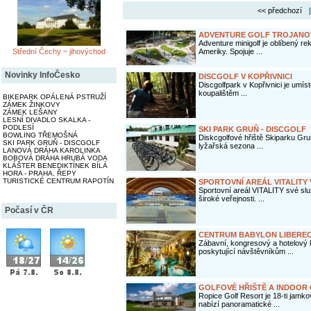
<< předchozí
ADVENTURE GOLF TROJANO
Adventure minigolf je oblíbený re
Střední Čechy ~ jihovýchod
Ameriky. Spojuje ...
Novinky InfoČesko
DISCGOLF V KOPŘIVNICI
Discgolfpark v Kopřivnici je umís
koupalištěm ...
BIKEPARK OPÁLENÁ PSTRUŽÍ
ZÁMEK ŽINKOVY
ZÁMEK LEŠANY
LESNÍ DIVADLO SKALKA -
PODLESÍ
SKI PARK GRUŇ - DISCGOLF
BOWLING TŘEMOŠNÁ
Diskcgolfové hřiště Skiparku Gru
SKI PARK GRUŇ - DISCGOLF
lyžařská sezona ...
LANOVÁ DRÁHA KAROLINKA
BOBOVÁ DRÁHA HRUBÁ VODA
KLÁŠTER BENEDIKTÍNEK BÍLÁ
HORA - PRAHA, ŘEPY
TURISTICKÉ CENTRUM RAPOTÍN
SPORTOVNÍ AREÁL VITALITY
Sportovní areál VITALITY své slu
široké veřejnosti. ...
Počasí v ČR
CENTRUM BABYLON LIBERE
Zábavní, kongresový a hotelový 
poskytující návštěvníkům ...
GOLFOVÉ HŘIŠTĚ A INDOOR
Ropice Golf Resort je 18-ti jamko
nabízí panoramatické ...