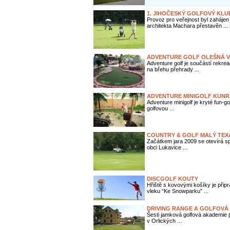
1. JIHOČESKÝ GOLFOVÝ KL
Provoz pro veřejnost byl zahájen
architekta Machara přestavěn ...
ADVENTURE GOLF OLEŠNÁ V
Adventure golf je součástí rekre
na břehu přehrady ...
ADVENTURE MINIGOLF KUNR
Adventure minigolf je kryté fun-g
golfovou ...
COUNTRY & GOLF MALÝ TEX
Začátkem jara 2009 se otevírá s
obci Lukavice ...
DISCGOLF KOUTY
Hřiště s kovovými košíky je při
vleku “Ke Snowparku” ...
DRIVING RANGE A GOLFOVÁ
Šesti jamková golfová akademie p
v Orlických ...