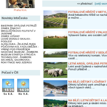
<< předchozí
[celý sez
Praha hl.m.
FOTBALOVÉ HŘIŠTĚ V METYL
Areál fotbalového hřiště se nachá
je možno ...
Novinky InfoČesko
BIKEPARK OPÁLENÁ PSTRUŽÍ
ZÁMEK ŽINKOVY
MIKULÁŠTÍKOVO FOJTSTVÍ V
FOTBALOVÉ HŘIŠTĚ V PALKO
JASENNÉ
Vybavení šatna: ano sociální zař
ZÁMEK LEŠANY
LESNÍ DIVADLO SKALKA -
PODLESÍ
ALPALOUKA - ŽELEZNÁ RUDA
PŮJČOVNA KOL A KOLOBĚŽEK -
VRBNO POD PRADĚDEM
HASIČSKÉ MUZEUM - ŽAMBERK
FOTBALOVÉ HŘIŠTĚ V SEDLI
MUZEUM STARÝCH STROJŮ A
Více viz telefonický kontakt. Více
TECHNOLOGIÍ - ŽAMBERK
cestě ...
SKI AREÁL SACHROVKA -
ROKYTNICE NAD JIZEROU
LETNÍ AREÁL OPÁLENÁ PSTR
Letní areál Opálená v nadmořské
Pstruží přibližně ...
Počasí v ČR
NA BÍLÉ | DĚTSKÝ LYŽAŘSKÝ
Dětský lyžařský park umožňuje za
všech typech vleků. ...
NA BÍLÉ | LETNÍ DĚTSKÝ A 
Dětský letní park je ideální míst
na lehátkách, ...