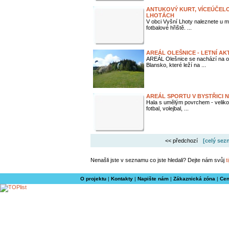
ANTUKOVÝ KURT, VÍCEÚČELO
LHOTÁCH
V obci Vyšní Lhoty naleznete u m
fotbalové hřiště. ...
AREÁL OLEŠNICE - LETNÍ AKT
AREÁL Olešnice se nachází na o
Blansko, které leží na ...
AREÁL SPORTU V BYSTŘICI 
Hala s umělým povrchem - velikost
fotbal, volejbal, ...
<< předchozí
[celý sez
Nenašli jste v seznamu co jste hledali? Dejte nám svůj
t
O projektu
|
Kontakty
|
Napište nám
|
Zákaznická zóna
|
Cen