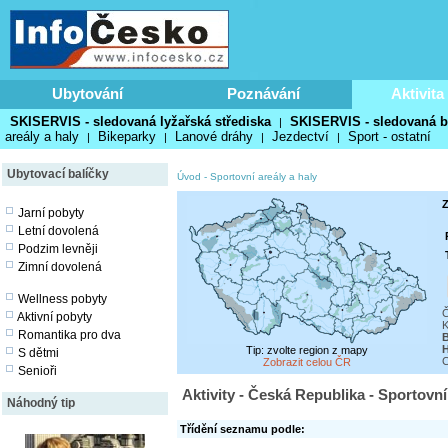
Ubytování
Poznávání
Aktivita
SKISERVIS - sledovaná lyžařská střediska
SKISERVIS - sledovaná b
|
areály a haly
Bikeparky
Lanové dráhy
Jezdectví
Sport - ostatní
|
|
|
|
Ubytovací balíčky
Úvod
-
Sportovní areály a haly
Z
Jarní pobyty
Letní dovolená
Podzim levněji
Zimní dovolená
Wellness pobyty
Č
Aktivní pobyty
K
Romantika pro dva
H
Tip: zvolte region z mapy
S dětmi
C
Zobrazit celou ČR
Senioři
Aktivity - Česká Republika - Sportovní
Náhodný tip
Třídění seznamu podle: