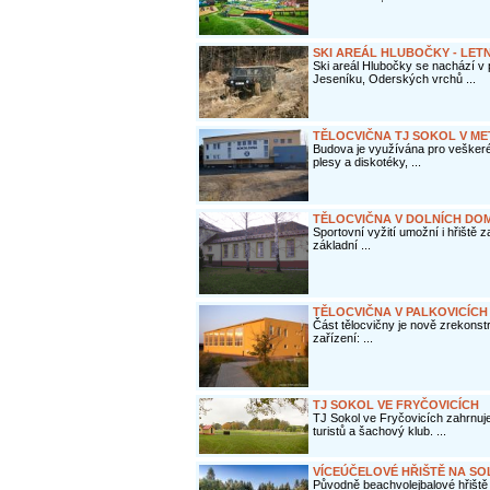
SKI AREÁL HLUBOČKY - LETN
Ski areál Hlubočky se nachází v
Jeseníku, Oderských vrchů ...
TĚLOCVIČNA TJ SOKOL V ME
Budova je využívána pro veškeré
plesy a diskotéky, ...
TĚLOCVIČNA V DOLNÍCH DO
Sportovní vyžití umožní i hřiště 
základní ...
TĚLOCVIČNA V PALKOVICÍCH
Část tělocvičny je nově zrekonst
zařízení: ...
TJ SOKOL VE FRYČOVICÍCH
TJ Sokol ve Fryčovicích zahrnuj
turistů a šachový klub. ...
VÍCEÚČELOVÉ HŘIŠTĚ NA SO
Původně beachvolejbalové hřiště