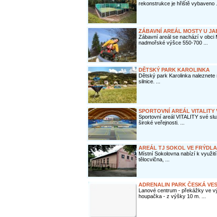
rekonstrukce je hřiště vybaveno .
ZÁBAVNÍ AREÁL MOSTY U J
Zábavní areál se nachází v obci
nadmořské výšce 550-700 ...
DĚTSKÝ PARK KAROLINKA
Dětský park Karolinka naleznete n
silnice. ...
SPORTOVNÍ AREÁL VITALITY
Sportovní areál VITALITY své slu
široké veřejnosti. ...
AREÁL TJ SOKOL VE FRÝDLA
Místní Sokolovna nabízí k využití 
tělocvična, ...
ADRENALIN PARK ČESKÁ VES
Lanové centrum - překážky ve vý
houpačka - z výšky 10 m. ...