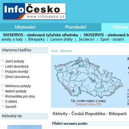
Ubytování
Poznávání
Aktivita
SKISERVIS - sledovaná lyžařská střediska
SKISERVIS - sledovaná b
|
areály a haly
Bikeparky
Lanové dráhy
Jezdectví
Sport - ostatní
|
|
|
|
Ubytovací balíčky
Úvod
-
Bikepark
Z
Jarní pobyty
Letní dovolená
Podzim levněji
Zimní dovolená
Wellness pobyty
S
Aktivní pobyty
p
Romantika pro dva
P
S
Tip: zvolte region z mapy
S dětmi
B
Zobrazit celou ČR
Senioři
Aktivity - Česká Republika - Bikepark
Náhodný tip
Třídění seznamu podle: