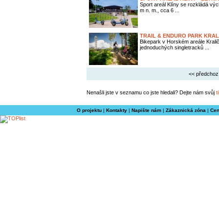
Sport areál Klíny se rozkládá v
m n. m., cca 6 ...
TRAIL & ENDURO PARK KRAL
Bikepark v Horském areále Krali
jednoduchých singletracků ...
<< předchoz
Nenašli jste v seznamu co jste hledali? Dejte nám svůj
t
O projektu
|
Kontakty
|
Napište nám
|
Zákaznická zóna
|
Cen