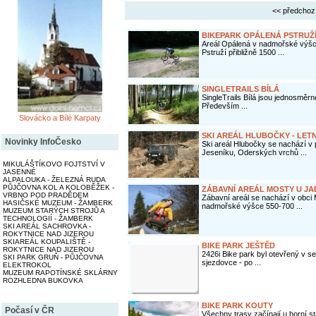
<< předchoz
BIKEPARK OPÁLENÁ PSTRUŽ
Areál Opálená v nadmořské výšc
Pstruží přibližně 1500 ...
SINGLETRAILS BÍLÁ
SingleTrails Bílá jsou jednosměrn
Především ...
Slovácko a Bílé Karpaty
SKI AREÁL HLUBOČKY - LETN
Novinky InfoČesko
Ski areál Hlubočky se nachází v
Jeseníku, Oderských vrchů ...
MIKULÁŠTÍKOVO FOJTSTVÍ V
JASENNÉ
ALPALOUKA - ŽELEZNÁ RUDA
PŮJČOVNA KOL A KOLOBĚŽEK -
ZÁBAVNÍ AREÁL MOSTY U J
VRBNO POD PRADĚDEM
Zábavní areál se nachází v obci
HASIČSKÉ MUZEUM - ŽAMBERK
nadmořské výšce 550-700 ...
MUZEUM STARÝCH STROJŮ A
TECHNOLOGIÍ - ŽAMBERK
SKI AREÁL SACHROVKA -
ROKYTNICE NAD JIZEROU
SKIAREÁL KOUPALIŠTĚ -
BIKE PARK JEŠTĚD
ROKYTNICE NAD JIZEROU
2426i Bike park byl otevřený v sez
SKI PARK GRUŇ - PŮJČOVNA
sjezdovce - po ...
ELEKTROKOL
MUZEUM RAPOTÍNSKÉ SKLÁRNY
ROZHLEDNA BUKOVKA
BIKE PARK KOUTY
Počasí v ČR
Všechny trasy začínají u horní s