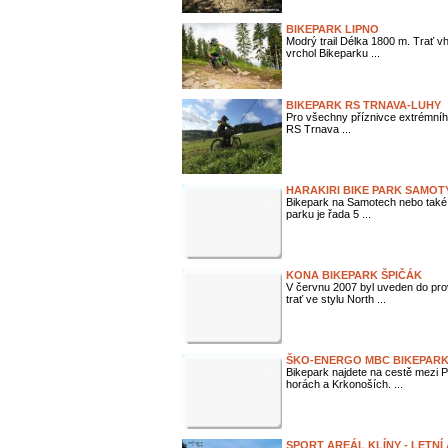
BIKEPARK LIPNO
Modrý trail Délka 1800 m. Trať vh
vrchol Bikeparku ...
BIKEPARK RS TRNAVA-LUHY
Pro všechny příznivce extrémního 
RS Trnava ...
HARAKIRI BIKE PARK SAMOT
Bikepark na Samotech nebo také H
parku je řada 5 ...
KONA BIKEPARK ŠPIČÁK
V červnu 2007 byl uveden do prov
trať ve stylu North ...
ŠKO-ENERGO MBC BIKEPAR
Bikepark najdete na cestě mezi 
horách a Krkonoších. ...
SPORT AREÁL KLÍNY - LETNÍ