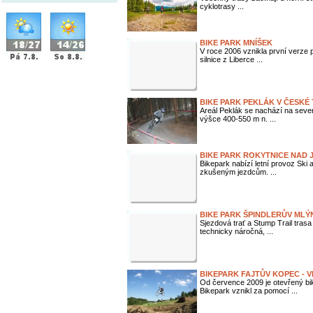
cyklotrasy ...
BIKE PARK MNÍŠEK
V roce 2006 vznikla první verze p
silnice z Liberce ...
BIKE PARK PEKLÁK V ČESKÉ
Areál Peklák se nachází na sev
výšce 400-550 m n. ...
BIKE PARK ROKYTNICE NAD 
Bikepark nabízí letní provoz Sk
zkušeným jezdcům. ...
BIKE PARK ŠPINDLERŮV MLÝ
Sjezdová trať a Stump Trail tras
technicky náročná, ...
BIKEPARK FAJTŮV KOPEC - V
Od července 2009 je otevřený bik
Bikepark vznikl za pomocí ...